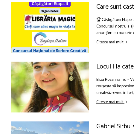
Care sunt cast
🏆 Câștigătorii Etapei 
Concursul nostru a aj
anunțăm cu bucurie câșt
Citeste mai mult
Locul I la cat
Eliza Rosanna Tiu – Vo
reușește să impresione
creativă, revine în forț
Citeste mai mult
Gabriel Sirbu, 