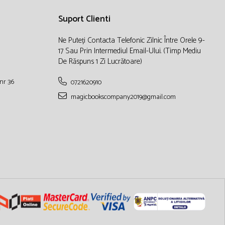
Suport Clienti
Ne Puteți Contacta Telefonic Zilnic Între Orele 9-
17 Sau Prin Intermediul Email-Ului. (timp Mediu
De Răspuns 1 Zi Lucrătoare)
nr 36
0721620910
magicbookscompany2019@gmail.com