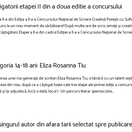
igatorii etapei II din a doua editie a concursului
a II-a din Ediția a II-a a Concursului Național de Scriere Creativă Povești cu Sufl
uns la un nou moment de sărbătoare! După multe ore de scris, emoții și creativ
igătorii Etapei a II-a din cadrul Ediției a II-a a Concursului Național de Scriere
egoria 14-18 ani: Eliza Rosanna Tiu
cea unei noi generații de scriitori Eliza Rosanna Tiu, o tânără cu un talent ieș
ze din nou: după ce a câștigat toate cele trei etape ale primei ediții a concurs
ă și își adjudecă, încă o dată, locul I . Un parcurs literar spectaculos,...
singurul autor din afara tarii selectat spre publicar