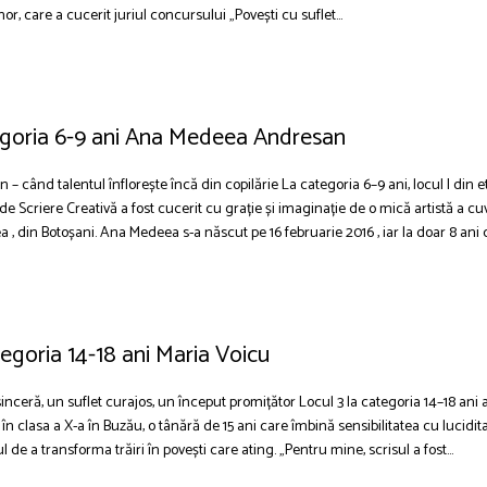
or, care a cucerit juriul concursului „Povești cu suflet...
tegoria 6-9 ani Ana Medeea Andresan
când talentul înflorește încă din copilărie La categoria 6–9 ani, locul I din eta
e Scriere Creativă a fost cucerit cu grație și imaginație de o mică artistă a cuv
 din Botoșani. Ana Medeea s-a născut pe 16 februarie 2016 , iar la doar 8 ani 
ategoria 14-18 ani Maria Voicu
inceră, un suflet curajos, un început promițător Locul 3 la categoria 14–18 ani a
în clasa a X-a în Buzău, o tânără de 15 ani care îmbină sensibilitatea cu lucidita
l de a transforma trăiri în povești care ating. „Pentru mine, scrisul a fost...