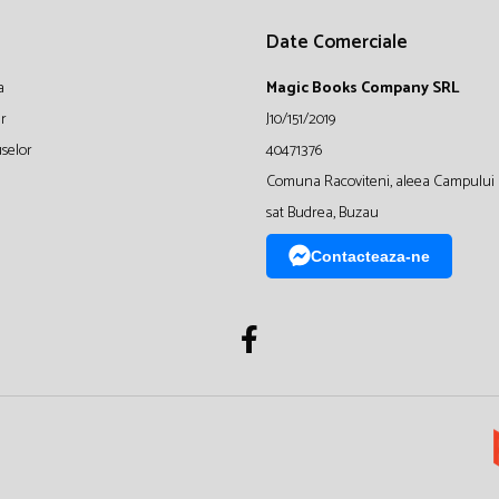
Date Comerciale
a
Magic Books Company SRL
ur
J10/151/2019
selor
40471376
Comuna Racoviteni, aleea Campului 
sat Budrea, Buzau
Contacteaza-ne