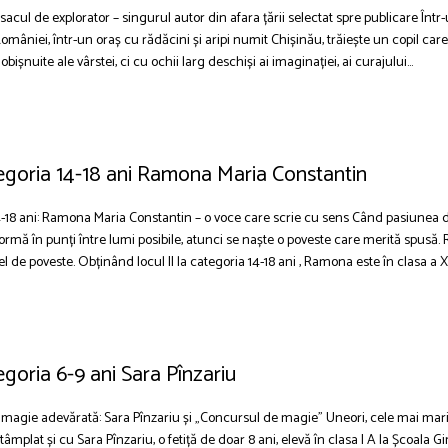
sacul de explorator – singurul autor din afara țării selectat spre publicare Într-u
omâniei, într-un oraș cu rădăcini și aripi numit Chișinău, trăiește un copil ca
e obișnuite ale vârstei, ci cu ochii larg deschiși ai imaginației, ai curajului...
tegoria 14-18 ani Ramona Maria Constantin
 14-18 ani: Ramona Maria Constantin – o voce care scrie cu sens Când pasiunea d
formă în punți între lumi posibile, atunci se naște o poveste care merită spusă
l de poveste. Obținând locul II la categoria 14-18 ani , Ramona este în clasa a XI
tegoria 6-9 ani Sara Pînzariu
 o magie adevărată: Sara Pînzariu și „Concursul de magie” Uneori, cele mai mar
ntâmplat și cu Sara Pînzariu, o fetiță de doar 8 ani, elevă în clasa I A la Școala G