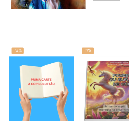
-34%
-17%