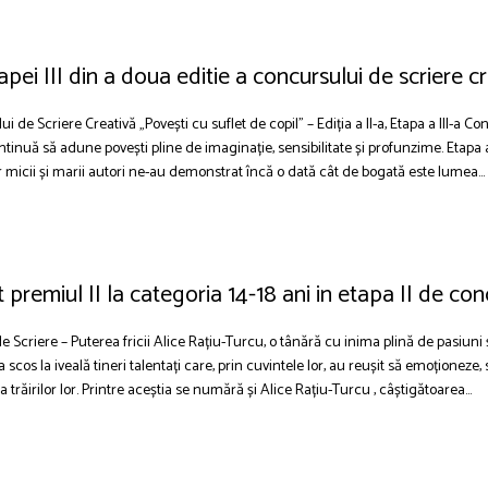
apei III din a doua editie a concursului de scriere c
i de Scriere Creativă „Povești cu suflet de copil” – Ediția a II-a, Etapa a III-a C
ntinuă să adune povești pline de imaginație, sensibilitate și profunzime. Etapa a
r micii și marii autori ne-au demonstrat încă o dată cât de bogată este lumea...
t premiul II la categoria 14-18 ani in etapa II de co
e Scriere – Puterea fricii Alice Rațiu-Turcu, o tânără cu inima plină de pasiuni ș
scos la iveală tineri talentați care, prin cuvintele lor, au reușit să emoționeze, s
trăirilor lor. Printre aceștia se numără și Alice Rațiu-Turcu , câștigătoarea...