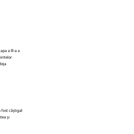
pa a III-a a
intelor:
deja
 fost câștigat
tea și