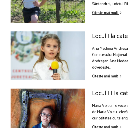
Sântandrei, județul Bih
Citeste mai mult
Locul I la ca
Ana Medeea Andreșan – 
Concursului Național d
Andreșan Ana Medeea ,
dovedește...
Citeste mai mult
Locul III la c
Maria Voicu – o voce s
de Maria Voicu , elevă 
curiozitatea cu talentu
Citeste mai mult