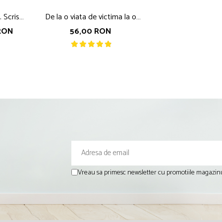
. Scrise
De la o viata de victima la o
e varsta,
cariera de succes, autor Nicoleta
RON
56,00 RON
Fotau-
Fotau-Ababei
Vreau sa primesc newsletter cu promotiile magazinu