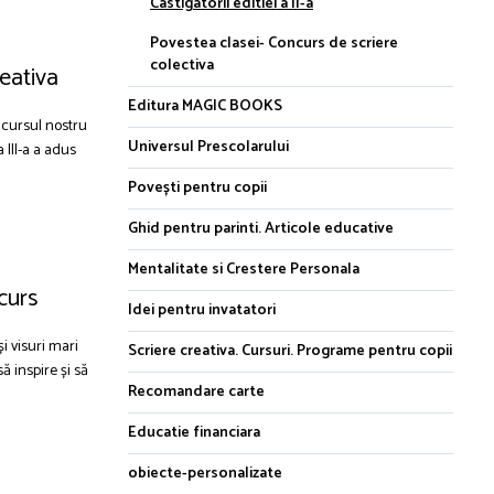
Castigatorii editiei a II-a
Povestea clasei- Concurs de scriere
colectiva
reativa
Editura MAGIC BOOKS
oncursul nostru
Universul Prescolarului
 III-a a adus
Povești pentru copii
Ghid pentru parinti. Articole educative
Mentalitate si Crestere Personala
ncurs
Idei pentru invatatori
i visuri mari
Scriere creativa. Cursuri. Programe pentru copii
ă inspire și să
Recomandare carte
Educatie financiara
obiecte-personalizate