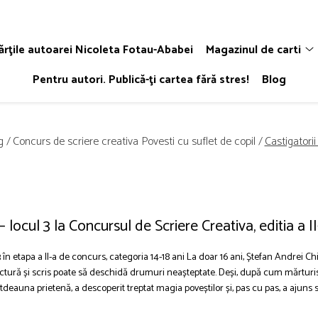
ărţile autoarei Nicoleta Fotau-Ababei
Magazinul de carti
Pentru autori. Publică-ţi cartea fără stres!
Blog
g /
Concurs de scriere creativa Povesti cu suflet de copil /
Castigatorii 
 locul 3 la Concursul de Scriere Creativa, editia a I
3 în etapa a II-a de concurs, categoria 14-18 ani La doar 16 ani, Ștefan Andrei C
ctură și scris poate să deschidă drumuri neașteptate. Deși, după cum mărturise
totdeauna prietenă, a descoperit treptat magia poveștilor și, pas cu pas, a ajuns