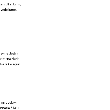
n colț al lumii,
re vede lumea
evine destin,
. Ramona Maria
I-a la Colegiul
i miracole vin
imnazială Nr. 1