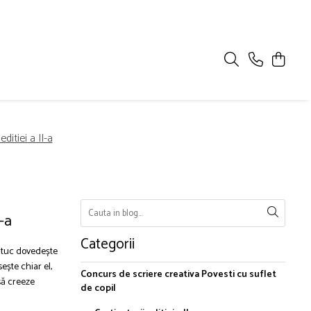
editiei a II-a
I-a
Categorii
hituc dovedește
ște chiar el,
Concurs de scriere creativa Povesti cu suflet
 să creeze
de copil