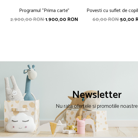
Programul “Prima carte”
Povesti cu suflet de copil
de copii, indragite la oric
2.900,00 RON
1.900,00 RON
60,00 RON
50,00 
coordonator Nicoleta 
Ababei
Newsletter
Nu rata ofertele si promotiile noastre