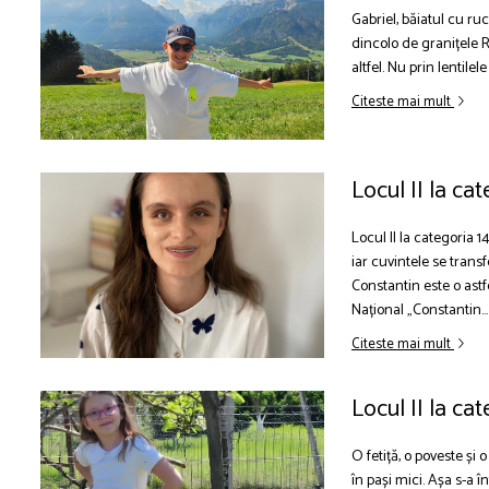
Gabriel, băiatul cu ruc
dincolo de granițele R
altfel. Nu prin lentilel
Citeste mai mult
Locul II la ca
Locul II la categoria
iar cuvintele se trans
Constantin este o astfe
Național „Constantin...
Citeste mai mult
Locul II la ca
O fetiță, o poveste și
în pași mici. Așa s-a î