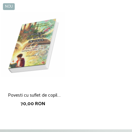
NOU
Povesti cu suflet de copil.
coordonator Nicoleta Fotau-
70,00 RON
Ababei, volumul 2