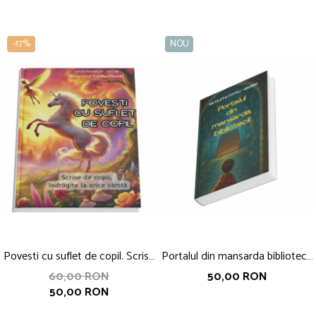
-17%
NOU
Povesti cu suflet de copil. Scrise
Portalul din mansarda bibliotecii,
de copii, indragite la orice varsta,
Nicoleta Fotau-Ababei
60,00 RON
50,00 RON
50,00 RON
coordonator Nicoleta Fotau-
Ababei