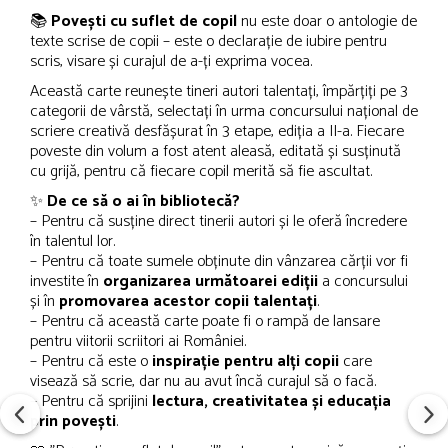
📚
Povești cu suflet de copil
nu este doar o antologie de
texte scrise de copii – este o declarație de iubire pentru
scris, visare și curajul de a-ți exprima vocea.
Această carte reunește tineri autori talentați, împărțiți pe 3
categorii de vârstă, selectați în urma concursului național de
scriere creativă desfășurat în 3 etape, ediția a II-a. Fiecare
poveste din volum a fost atent aleasă, editată și susținută
cu grijă, pentru că fiecare copil merită să fie ascultat.
✨
De ce să o ai în bibliotecă?
– Pentru că susține direct tinerii autori și le oferă încredere
în talentul lor.
– Pentru că toate sumele obținute din vânzarea cărții vor fi
investite în
organizarea următoarei ediții
a concursului
și în
promovarea acestor copii talentați
.
– Pentru că această carte poate fi o rampă de lansare
pentru viitorii scriitori ai României.
– Pentru că este o
inspirație pentru alți copii
care
visează să scrie, dar nu au avut încă curajul să o facă.
– Pentru că sprijini
lectura, creativitatea și educația
prin povești
.