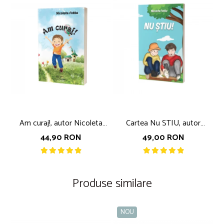
Am curaj!, autor Nicoleta
Cartea Nu STIU, autor
Fotau
Nicoleta Fotau
ne
44,90 RON
49,00 RON
Produse similare
NOU