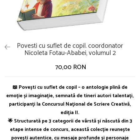
Povesti cu suflet de copil. coordonator
Nicoleta Fotau-Ababei, volumul 2
70,00 RON
📖
Povești cu suflet de copil
– o antologie plină de
emoție și imaginație, semnată de
tineri autori talentați
,
participanți la
Concursul Național de Scriere Creativă,
ediția II
.
🌟 Structurată pe
3 categorii de vârstă
și născută din
3
etape intense de concurs
, această colecție reunește
povești autentice, cu mesaje profunde și personaje