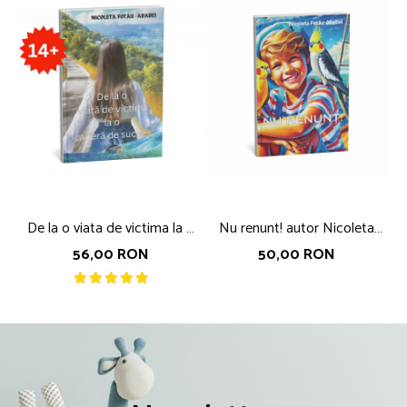
De la o viata de victima la o
Nu renunt! autor Nicoleta
cariera de succes, autor
Fotau- Ababei
56,00 RON
50,00 RON
Nicoleta Fotau-Ababei