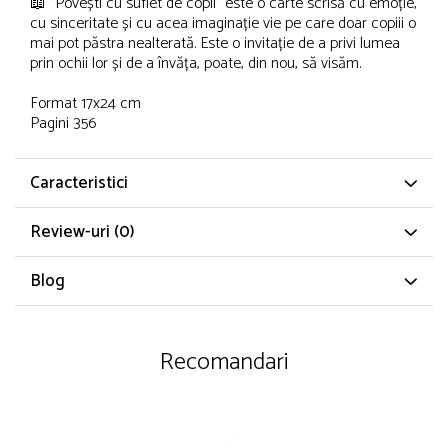
📖 "Povești cu suflet de copil" este o carte scrisă cu emoție,
cu sinceritate și cu acea imaginație vie pe care doar copiii o
mai pot păstra nealterată. Este o invitație de a privi lumea
prin ochii lor și de a învăța, poate, din nou, să visăm.
Format 17x24 cm
Pagini 356
Caracteristici
Review-uri
(0)
Blog
Recomandari