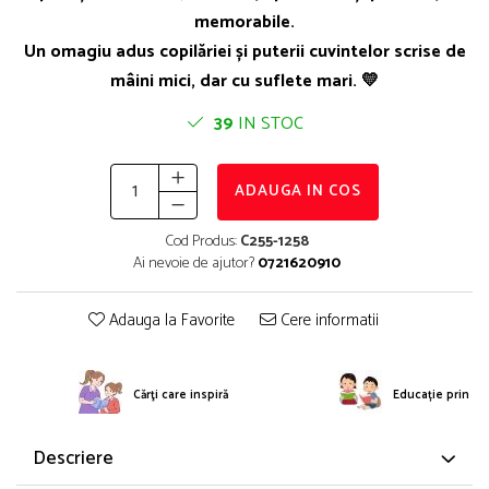
memorabile.
Un omagiu adus copilăriei și puterii cuvintelor scrise de
mâini mici, dar cu suflete mari. 💛
39
IN STOC
ADAUGA IN COS
Cod Produs:
C255-1258
Ai nevoie de ajutor?
0721620910
Adauga la Favorite
Cere informatii
Cărţi care inspiră
Educație prin po
Descriere