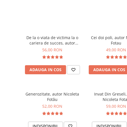
De la o viata de victima la o
Cei doi poli, autor 
cariera de succes, autor
Fotau
Nicoleta Fotau-Ababei
56,00 RON
49,00 RON
ADAUGA IN COS
ADAUGA IN COS
Generozitate, autor Nicoleta
Invat Din Greseli
Fotău
Nicoleta Fot
52,00 RON
59,00 RON
INDISPONIBIL
INDISPONIBIL