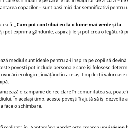
 care schimbările pe care le fac în viața lor de zi cu zi – fie
antarea copacilor – sunt pași mici dar semnificativi pentru u
tea fi:
„Cum pot contribui eu la o lume mai verde și la
 își pot exprima gândurile, aspirațiile și pot crea o legătură
ază mediul sunt ideale pentru a-i inspira pe copii să devină
Aceste povești pot include personaje care își folosesc deter
rovocări ecologice, învățând în același timp lecții valoroase
hipă.
anizează o campanie de reciclare în comunitatea sa, poate 
ului. În același timp, aceste povești îi ajută să își dezvolte ab
e a face o schimbare.
e fi realizată în „Săptămâna Verde” este crearea unui
vision 