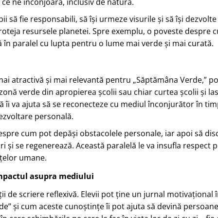
 ce ne înconjoară, inclusiv de natură.
i să fie responsabili, să își urmeze visurile și să își dezvolte
 proteja resursele planetei. Spre exemplu, o poveste despre 
 în paralel cu lupta pentru o lume mai verde și mai curată.
 mai atractivă și mai relevantă pentru „Săptămâna Verde,” po
zonă verde din apropierea școlii sau chiar curtea școlii și las
ță îi va ajuta să se reconecteze cu mediul înconjurător în tim
dezvoltare personală.
espre cum pot depăși obstacolele personale, iar apoi să dis
 și se regenerează. Această paralelă le va insufla respect 
ințelor umane.
impactul asupra mediului
i de scriere reflexivă. Elevii pot ține un jurnal motivațional 
de” și cum aceste cunoștințe îi pot ajuta să devină persoan