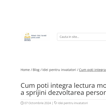
Magazinul de carti
Carti pentru copii 7-11 ani
Pachete de carti
Caiete de lucru
Cărţi pentru adolescenţi şi părinţi
Lichidare stoc
Povești scrise de copii (Antologii)
Carte online pentru copii
Home /
Blog /
Idei pentru invatatori /
Cum poti integra
Carti pentru copii 0-7 ani
Cum poti integra lectura m
a sprijini dezvoltarea perso
07 Octombrie 2024
|
Idei pentru invatatori