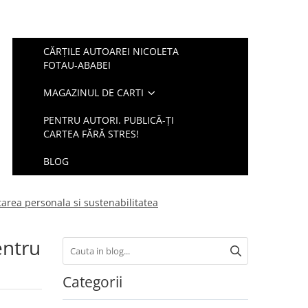
CĂRŢILE AUTOAREI NICOLETA
FOTAU-ABABEI
MAGAZINUL DE CARTI
PENTRU AUTORI. PUBLICĂ-ŢI
CARTEA FĂRĂ STRES!
BLOG
area personala si sustenabilitatea
entru
Categorii