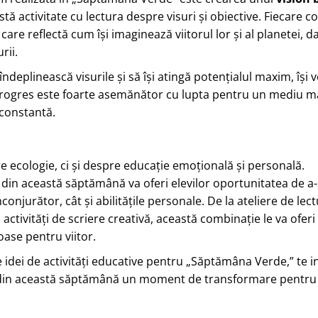
tă activitate cu lectura despre visuri și obiective. Fiecare co
are reflectă cum își imaginează viitorul lor și al planetei, da
rii.
ndeplinească visurile și să își atingă potențialul maxim, își 
progres este foarte asemănător cu lupta pentru un mediu m
constantă.
 ecologie, ci și despre educație emoțională și personală.
le din această săptămână va oferi elevilor oportunitatea de a-
onjurător, cât și abilitățile personale. De la ateliere de lect
 activități de scriere creativă, această combinație le va oferi
oase pentru viitor.
 idei de activități educative pentru „Săptămâna Verde,” te in
din această săptămână un moment de transformare pentru 