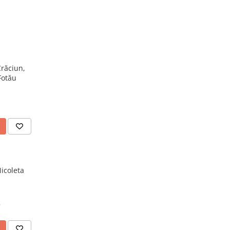
Crăciun,
Fotău
icoleta