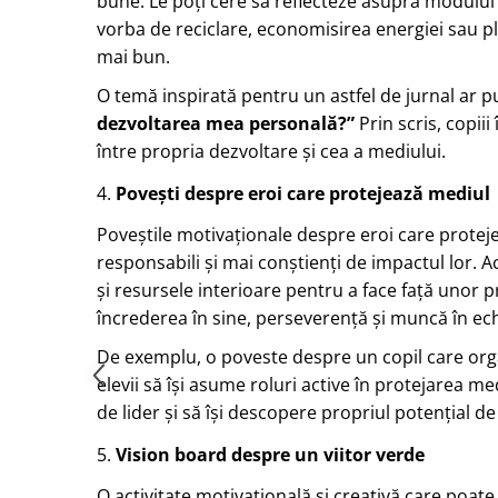
bune. Le poți cere să reflecteze asupra modului în
vorba de reciclare, economisirea energiei sau pl
mai bun.
O temă inspirată pentru un astfel de jurnal ar pu
dezvoltarea mea personală?”
Prin scris, copiii
între propria dezvoltare și cea a mediului.
4.
Povești despre eroi care protejează mediul
Poveștile motivaționale despre eroi care proteje
responsabili și mai conștienți de impactul lor. 
și resursele interioare pentru a face față unor p
încrederea în sine, perseverență și muncă în ec
De exemplu, o poveste despre un copil care org
elevii să își asume roluri active în protejarea medi
de lider și să își descopere propriul potențial d
5.
Vision board despre un viitor verde
O activitate motivațională și creativă care poat