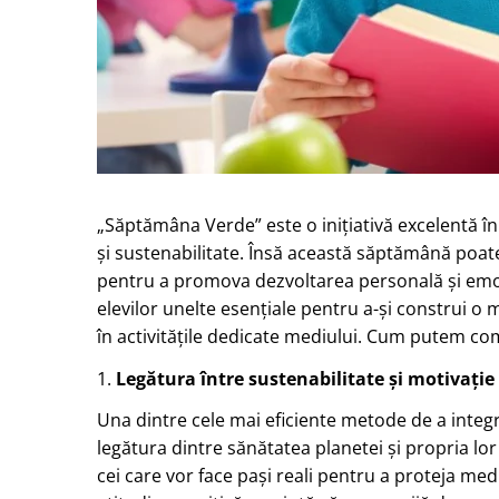
„Săptămâna Verde” este o inițiativă excelentă în ș
și sustenabilitate. Însă această săptămână poate 
pentru a promova dezvoltarea personală și emoți
elevilor unelte esențiale pentru a-și construi o m
în activitățile dedicate mediului. Cum putem co
1.
Legătura între sustenabilitate și motivație
Una dintre cele mai eficiente metode de a integr
legătura dintre sănătatea planetei și propria lo
cei care vor face pași reali pentru a proteja med