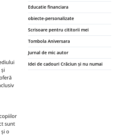
Educatie financiara
obiecte-personalizate
Scrisoare pentru cititorii mei
Tombola Aniversara
Jurnal de mic autor
ediului
Idei de cadouri Crăciun și nu numai
 și
oferă
nclusiv
copiilor
ct sunt
 și o