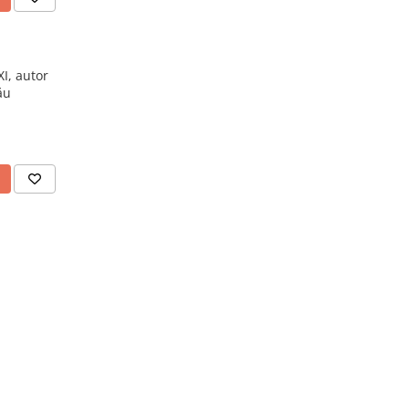
I, autor
ău