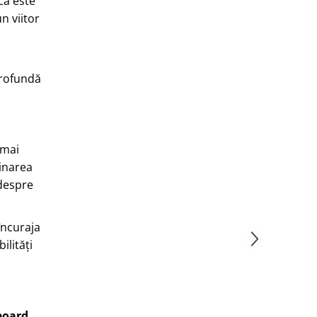
 că este
n viitor
 profundă
 mai
minarea
 despre
încuraja
ilități
board