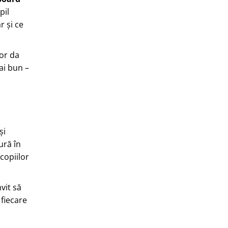
pil
r și ce
vor da
ai bun –
și
ură în
 copiilor
vit să
fiecare