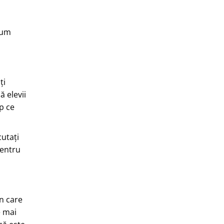
cum
ți
ă elevii
p ce
cutați
pentru
în care
e mai