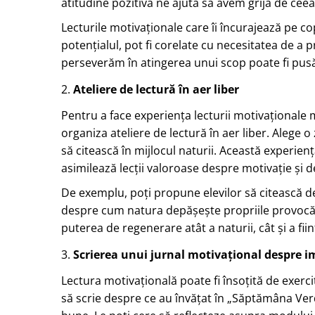
atitudine pozitivă ne ajută să avem grijă de ceea
Lecturile motivaționale care îi încurajează pe copi
potențialul, pot fi corelate cu necesitatea de a
perseverăm în atingerea unui scop poate fi pusă
2.
Ateliere de lectură în aer liber
Pentru a face experiența lecturii motivaționale
organiza ateliere de lectură în aer liber. Alege o 
să citească în mijlocul naturii. Această experien
asimilează lecții valoroase despre motivație și 
De exemplu, poți propune elevilor să citească d
despre cum natura depășește propriile provocări
puterea de regenerare atât a naturii, cât și a fi
3.
Scrierea unui jurnal motivațional despre 
Lectura motivațională poate fi însoțită de exerciți
să scrie despre ce au învățat în „Săptămâna Ver