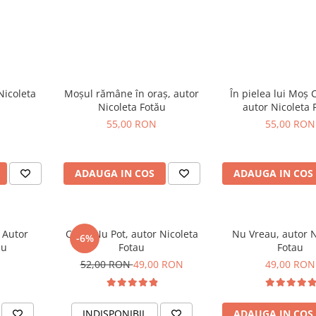
Nicoleta
Moșul rămâne în oraș, autor
În pielea lui Moș 
Nicoleta Fotău
autor Nicoleta 
55,00 RON
55,00 RON
ADAUGA IN COS
ADAUGA IN COS
, Autor
Carte Nu Pot, autor Nicoleta
Nu Vreau, autor N
-6%
au
Fotau
Fotau
52,00 RON
49,00 RON
49,00 RON
INDISPONIBIL
ADAUGA IN COS