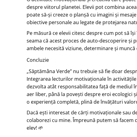
despre viitorul planetei. Elevii pot combina aceas
poate să-și creeze o planșă cu imagini și mesaje c
obiective personale au legate de protejarea natu
Pe măsură ce elevii citesc despre cum pot să își î
seama că acest proces de auto-descoperire și 
ambele necesită viziune, determinare și muncă 
Concluzie
„Săptămâna Verde” nu trebuie să fie doar despre
Integrarea lecturilor motivaționale în activități
dezvolta atât responsabilitatea față de mediul înc
aer liber, până la povești despre eroi ecologici și
o experiență completă, plină de învățături valor
Dacă ești interesat de cărți motivaționale sau de
colaborezi cu mine. Împreună putem să facem 
elev! 🌱