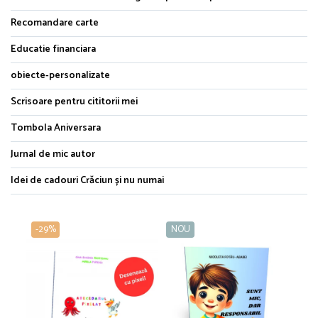
Recomandare carte
Educatie financiara
obiecte-personalizate
Scrisoare pentru cititorii mei
Tombola Aniversara
Jurnal de mic autor
Idei de cadouri Crăciun și nu numai
-29%
NOU
N