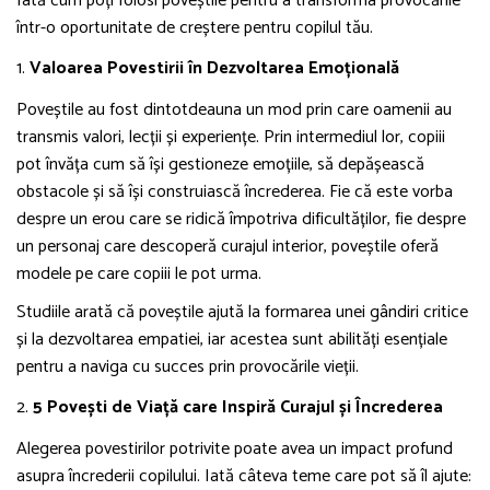
Iată cum poți folosi poveștile pentru a transforma provocările
într-o oportunitate de creștere pentru copilul tău.
1.
Valoarea Povestirii în Dezvoltarea Emoțională
Poveștile au fost dintotdeauna un mod prin care oamenii au
transmis valori, lecții și experiențe. Prin intermediul lor, copiii
pot învăța cum să își gestioneze emoțiile, să depășească
obstacole și să își construiască încrederea. Fie că este vorba
despre un erou care se ridică împotriva dificultăților, fie despre
un personaj care descoperă curajul interior, poveștile oferă
modele pe care copiii le pot urma.
Studiile arată că poveștile ajută la formarea unei gândiri critice
și la dezvoltarea empatiei, iar acestea sunt abilități esențiale
pentru a naviga cu succes prin provocările vieții.
2.
5 Povești de Viață care Inspiră Curajul și Încrederea
Alegerea povestirilor potrivite poate avea un impact profund
asupra încrederii copilului. Iată câteva teme care pot să îl ajute: