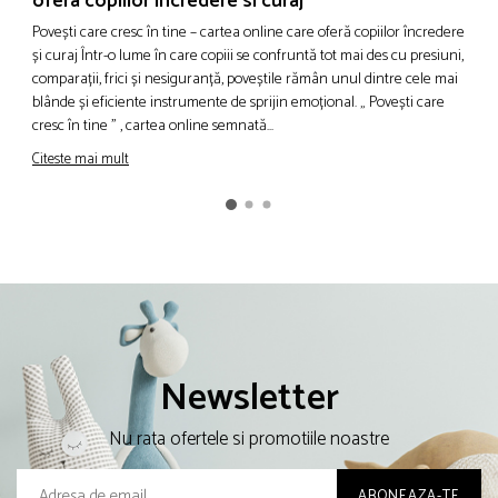
ofera copiilor incredere si curaj
m
Povești care cresc în tine – cartea online care oferă copiilor încredere
V
și curaj Într-o lume în care copiii se confruntă tot mai des cu presiuni,
g
comparații, frici și nesiguranță, poveștile rămân unul dintre cele mai
e
blânde și eficiente instrumente de sprijin emoțional. „ Povești care
p
cresc în tine ” , cartea online semnată...
a
t
Citeste mai mult
C
Newsletter
Nu rata ofertele si promotiile noastre