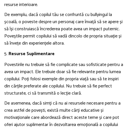
resurse interioare.
De exemplu, dacă copilul tău se confruntă cu bullyingul la
școală, o poveste despre un personaj care învață să se apere și
să își construiască încrederea poate avea un impact puternic.
Poveștile permit copilului să vadă dincolo de propria situație și
să învețe din experiențele altora.
5.
Resurse Suplimentare
Povestirile nu trebuie să fie complicate sau sofisticate pentru a
avea un impact. Ele trebuie doar să fie relevante pentru lumea
copilului. Poți folosi exemple din propria viață sau să te inspiri
din cărțile preferate ale copilului. Nu trebuie să fie perfect
structurate, ci să transmită o lecție clară.
De asemenea, dacă simți că nu ai resursele necesare pentru a
crea astfel de povești, există multe cărți educative și
motivaționale care abordează direct aceste teme și care pot
oferi ajutor suplimentar în dezvoltarea emoțională a copilului