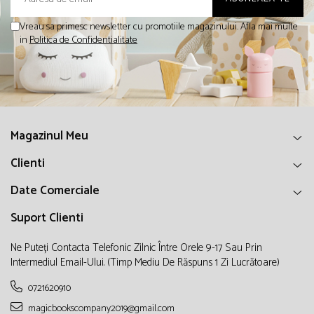
Vreau sa primesc newsletter cu promotiile magazinului. Afla mai multe
in
Politica de Confidentialitate
Magazinul Meu
Clienti
Date Comerciale
Suport Clienti
Ne Puteți Contacta Telefonic Zilnic Între Orele 9-17 Sau Prin
Intermediul Email-Ului. (timp Mediu De Răspuns 1 Zi Lucrătoare)
0721620910
magicbookscompany2019@gmail.com