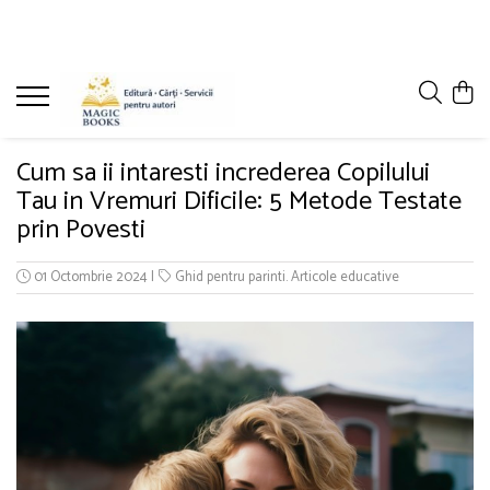
Magazinul de carti
Carti pentru copii 7-11 ani
Pachete de carti
Cum sa ii intaresti increderea Copilului
Caiete de lucru
Tau in Vremuri Dificile: 5 Metode Testate
Cărţi pentru adolescenţi şi părinţi
prin Povesti
Lichidare stoc
01 Octombrie 2024
|
Ghid pentru parinti. Articole educative
Povești scrise de copii (Antologii)
Carte online pentru copii
Carti pentru copii 0-7 ani