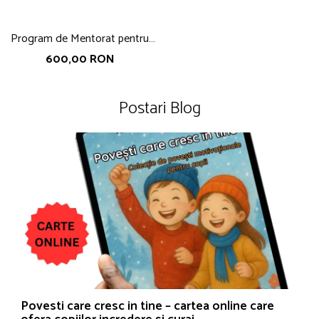
Program de Mentorat pentru
Adolescenti: Autocunoastere si
600,00 RON
Dezvoltare Personala
Postari Blog
Povesti care cresc in tine – cartea online care
C