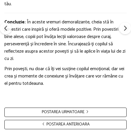
tău.
Concluzie:
În aceste vremuri demoralizante, cheia stă în
povestiri care inspiră și oferă modele pozitive. Prin povestiri
bine alese, copiii pot învăța lecții valoroase despre curaj,
perseverență și încredere în sine. Încurajează-ți copilul să
reflecteze asupra acestor povești și să le aplice în viața lui de zi
cu zi.
Prin povești, nu doar că îți vei susține copilul emoțional, dar vei
crea și momente de conexiune și învățare care vor rămâne cu
el pentru totdeauna.
POSTAREA URMATOARE
POSTAREA ANTERIOARA