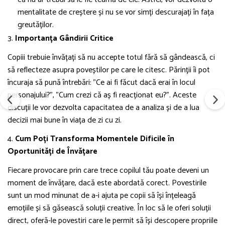
mentalitate de creștere și nu se vor simți descurajați în fața
greutăților.
3.
Importanța Gândirii Critice
Copiii trebuie învățați să nu accepte totul fără să gândească, ci
să reflecteze asupra poveștilor pe care le citesc. Părinții îi pot
încuraja să pună întrebări: "Ce ai fi făcut dacă erai în locul
personajului?", "Cum crezi că aș fi reacționat eu?". Aceste
discuții le vor dezvolta capacitatea de a analiza și de a lua
decizii mai bune în viața de zi cu zi.
4.
Cum Poți Transforma Momentele Dificile în
Oportunități de Învățare
Fiecare provocare prin care trece copilul tău poate deveni un
moment de învățare, dacă este abordată corect. Povestirile
sunt un mod minunat de a-i ajuta pe copii să își înțeleagă
emoțiile și să găsească soluții creative. În loc să le oferi soluții
direct, oferă-le povestiri care le permit să își descopere propriile