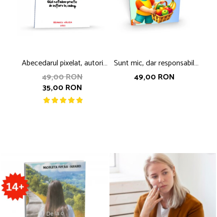
Abecedarul pixelat, autori
Sunt mic, dar responsabil,
D
Mirela Popescu si Gina-
autor Nicoleta Fotau-
Pr
49,00 RON
49,00 RON
35,00 RON
Eugenia RICHITEANU
Ababei
a