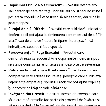
Depășirea Fricii de Necunoscut
– Povestiri despre eroi
sau personaje care fac față unor situații noi și necunoscute îi
pot arăta copilului că este firesc să aibă temeri, dar și că le
poate depăși.
Curajul de a Fi Diferit
– Povestiri care subliniază unicitatea
fiecărui copil pot ajuta la diminuarea sentimentului de a fi "în
afară" sau de a nu se încadra în tipare. Încurajează-l să
îmbrățișeze ceea ce îl face special.
Perseverența în Fața Eșecului
– Povestiri care
demonstrează că succesul vine după multe încercări îi pot
învăța pe copii să nu renunțe și să își dezvolte perseverența.
Valoarea Empatiei și a Prieteniei
– Într-o lume în care
competiția este adesea încurajată, poveștile care subliniază
importanța empatiei și sprijinului reciproc pot ajuta copiii să
își dezvolte abilități sociale sănătoase.
Învățarea din Greșeli
– Copiii au nevoie de exemple care
să le arate că greșelile fac parte din procesul de învățare și
că nu ar trebui să le fie teamă de ele. Astfel, vor dezvolta o