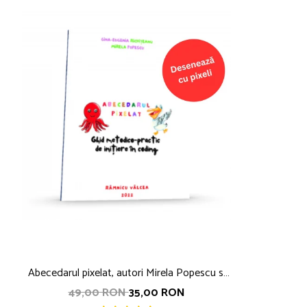
Abecedarul pixelat, autori Mirela Popescu si
Gina-Eugenia RICHITEANU
49,00 RON
35,00 RON