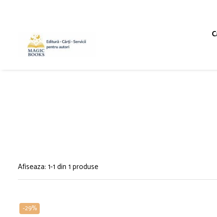
Magazinul de carti
C
Carti pentru copii 7-11 ani
Pachete de carti
Caiete de lucru
Cărţi pentru adolescenţi şi părinţi
Lichidare stoc
Povești scrise de copii (Antologii)
Carte online pentru copii
Carti pentru copii 0-7 ani
Afiseaza:
1-
1
din
1
produse
-29%