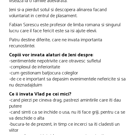
viseaza la o familie adevarata.
Jeni si-a pierdut sotul si descopera alinarea facand
voluntariat in centrul de plasament.
Fabian Sorescu este profesor de limba romana si singurul
lucru care il face fericit este sa isi ajute elevii.
Patru destine diferite, care ne invata importanta
recunostintei.
Copiii vor invata alaturi de Jeni despre
:
-sentimentele nepotrivite care otravesc sufletul
-complexul de inferioritate
-cum gestionam batjocura colegilor
-de ce e important sa depasim evenimentele nefericite si sa
nu deznadajduim
Ce ii invata Vlad pe cei mici?
-cand pierzi pe cineva drag, pastrezi amintirile care iti dau
putere
-cand simti ca se inchide o usa, nu iti face griji, pentru ca se
va deschide o alta
-bucura-te de prezent, in timp ce incerci sa iti cladesti un
viitor