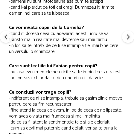
-oamenii nu sunt intotdeauna asa cum te astepti
-cand i-ai pierdut pe toti cei dragi, Dumnezeu iti trimite
oameni noi care sa te iubeasca
Ce vor invata copiii de la Cornelia?
-cand iti doresti ceva cu adevarat, acest lucru se va
transforma in realitate mai devreme sau mai tarziu
-in loc sa te intrebi de ce ti se intampla tie, mai bine cere
universului o schimbare
Care sunt lectiile lui Fabian pentru copii?
-nu lasa evenimentele nefericite sa te impiedice sa traiesti
-actioneaza, chiar daca frica uneori nu iti da voie
Ce concluzii vor trage copiii?
-indiferent ce ni se intampla, trebuie sa gasim zilnic motive
pentru care sa fim recunoscatori
-fiind atenti la ceea ce avem, in loc de ceea ce ne lipseste,
vom avea o viata mai frumoasa si mai implinita
-de ce sa fii atent la sentimentele tale si ale celorlalti
-cum sa devii mai puternic cand ceilalti vor sa te puna la