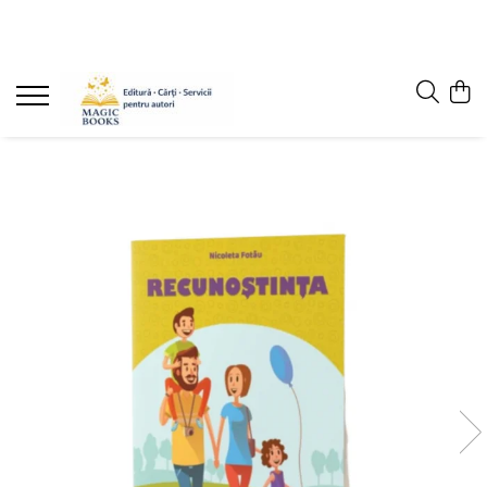
Magazinul de carti
Carti pentru copii 7-11 ani
Pachete de carti
Caiete de lucru
Cărţi pentru adolescenţi şi părinţi
Lichidare stoc
Povești scrise de copii (Antologii)
Carte online pentru copii
Carti pentru copii 0-7 ani