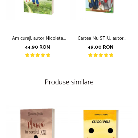
Am curaj!, autor Nicoleta
Cartea Nu STIU, autor
Fotau
Nicoleta Fotau
44,90 RON
49,00 RON
Produse similare