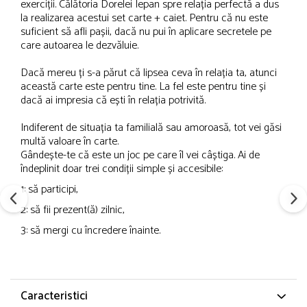
exerciții. Călătoria Dorelei Iepan spre relația perfectă a dus
la realizarea acestui set carte + caiet. Pentru că nu este
suficient să afli pașii, dacă nu pui în aplicare secretele pe
care autoarea le dezvăluie.
Dacă mereu ți s-a părut că lipsea ceva în relația ta, atunci
această carte este pentru tine. La fel este pentru tine și
dacă ai impresia că ești în relația potrivită.
Indiferent de situația ta familială sau amoroasă, tot vei găsi
multă valoare în carte.
Gândește-te că este un joc pe care îl vei câștiga. Ai de
îndeplinit doar trei condiții simple și accesibile:
1: să participi,
2: să fii prezent(ă) zilnic,
3: să mergi cu încredere înainte.
Caracteristici