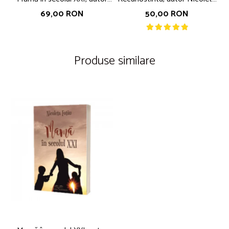
Nicoleta Fotău
Fotau
69,00 RON
50,00 RON
Produse similare