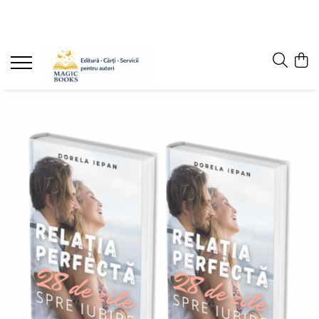
Magazinul de carti
Carti pentru copii 7-11 ani
Pachete de carti
Caiete de lucru
Cărţi pentru adolescenţi şi părinţi
Lichidare stoc
Povești scrise de copii (Antologii)
Carte online pentru copii
Carti pentru copii 0-7 ani