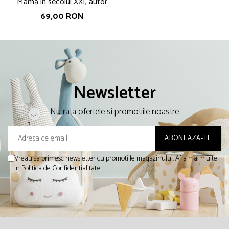
Mamă în secolul XXI, autor
Nicoleta Fotău
69,00 RON
Newsletter
Nu rata ofertele si promotiile noastre
Vreau sa primesc newsletter cu promotiile magazinului. Afla mai multe
in
Politica de Confidentialitate