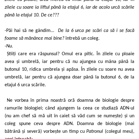
zilele cu soare ia liftul până la etajul 6, iar de acolo urcă scările
până la etajul 10. De ce???
-Păi hai să ne gândim...
De la 6 urca pe scări ca să i se facă
foame să mănânce mai bine?
întrebă un coleg.
-
Nu.
Știiți care era răspunsul? Omul era pitic. În zilele cu ploaie
avea și umbrelă, iar pentru că nu ajungea cu mâna până la
butonul 10, ridica umbrela și apăsa. În zilele cu soare nu avea
umbrelă, iar pentru că ajungea doar până la butonul 6, de la
etajul 6 urca scările.
Ne vorbea în prima noastră oră doamna de biologie despre
ramurile biologiei; când ajungem la ceea ce studiază ADN-ul
(nu am chef să mă uit în caiet să văd cum se numește) și un
coleg spune ceva despre ADN. Doamna de biologie (mai
bătrână și severă) vorbește un timp cu
Patronul
(colegul meu),