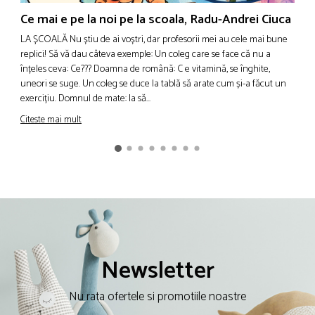
Ce mai e pe la noi pe la scoala, Radu-Andrei Ciuca
C
LA ȘCOALĂ Nu știu de ai voștri, dar profesorii mei au cele mai bune
C
replici! Să vă dau câteva exemple: Un coleg care se face că nu a
E
înțeles ceva: Ce??? Doamna de română: C e vitamină, se înghite,
p
uneori se suge. Un coleg se duce la tablă să arate cum și-a făcut un
f
exercițiu. Domnul de mate: Ia să...
d
Citeste mai mult
C
Newsletter
Nu rata ofertele si promotiile noastre