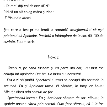
apoi întreabă:
-
Ce mai știți voi despre ADN?
.
Ridică un alt coleg mâna și zice :
-
E făcut din atomi.
Știți care a fost prima temă la română?
Imaginează-ți că ești
prietenul lui Apolodor. Prezintă o întâmplare de la cor. 80-100 de
cuvinte.
Eu am scris:
Într-o zi
Într-o zi, pe când făceam și eu parte din cor, i-au luat foc
chiloții lui Apolodor. Dar hai s-o luăm cu începutul.
Era o zi obișnuită. Spectacolul urma să-nceapă din secundă în
secundă. Eu și Apolodor urma să cântăm, în timp ce Leuțu
Micuțu sărea prin cercuri de foc.
Spectacolul începu. Eu și Apolodor cântam de zor. Micuțu, în
spatele nostru, sărea prin cercuri. Cum face săracul, că îi ia foc