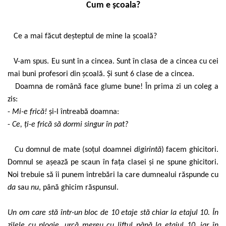
Cum e
școala?
Ce a mai făcut deșteptul de mine la școală?
V-am spus. Eu sunt în a cincea. Sunt în clasa de a cincea cu cei
mai buni profesori din școală. Și sunt 6 clase de a cincea.
Doamna de română face glume bune! În prima zi un coleg a
zis:
-
Mi-e frică!
și-l întreabă doamna:
-
Ce, ți-e frică să dormi singur în pat?
Cu domnul de mate (soțul doamnei
digirintă
) facem ghicitori.
Domnul se așează pe scaun în fața clasei și ne spune ghicitori.
Noi trebuie să îi punem întrebări la care dumnealui răspunde cu
da
sau
nu
, până ghicim răspunsul.
Un om care stă într-un bloc de 10 etaje stă chiar la etajul 10. În
zilele cu ploaie, urcă mereu cu liftul până la etajul 10, iar în