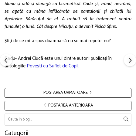
blana și urlă și aleargă ca bezmeticul. Cade și, vrând, nevrând,
se agață cu mână înflăcărată de pantalonii și chiloții lui
Apolodor. Sărăcuțul de el. A trebuit să ia tratament pentru
funduleț o lună. Cât despre Micuțu, a devenit Pisică Sfinx.
Știți de ce mi-a spus doamna să nu se mai repete, nu?
Radu- Andrei Ciucă este unul dintre autorii publicați în
antologiile
Povești cu Suflet de Copil
.
POSTAREA URMATOARE
POSTAREA ANTERIOARA
Categorii