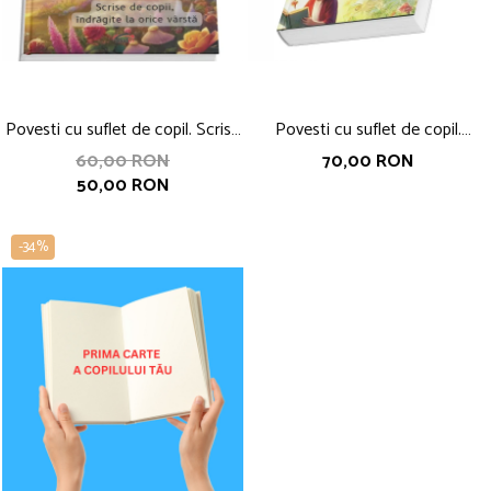
Povesti cu suflet de copil. Scrise
Povesti cu suflet de copil.
de copii, indragite la orice varsta,
coordonator Nicoleta Fotau-
60,00 RON
70,00 RON
50,00 RON
coordonator Nicoleta Fotau-
Ababei, volumul 2
Ababei
-34%