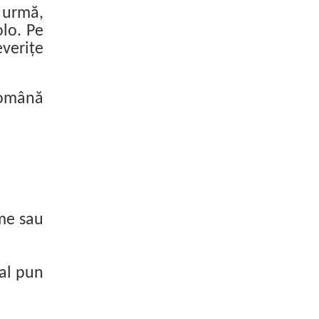
n urmă,
lo. Pe
verițe
română
sme sau
nal pun