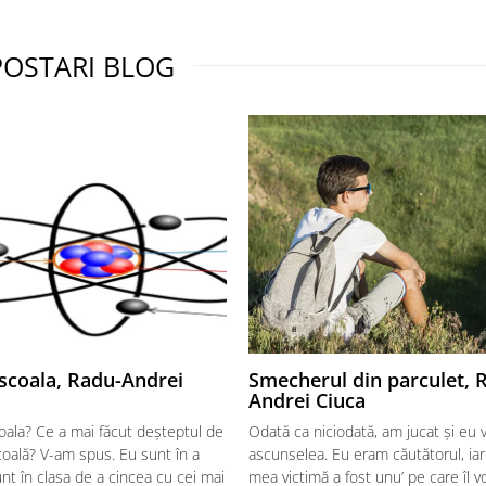
POSTARI BLOG
scoala, Radu-Andrei
Smecherul din parculet, 
Andrei Ciuca
ala? Ce a mai făcut deșteptul de
Odată ca niciodată, am jucat și eu v
coală? V-am spus. Eu sunt în a
ascunselea. Eu eram căutătorul, ia
nt în clasa de a cincea cu cei mai
mea victimă a fost unu’ pe care îl 