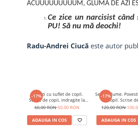
ACUUUUUUUUUM, GLUMA DE AZI ES
Ce zice un narcisist când
PU! Să nu mă deochi!
Radu-Andrei Ciucă
este autor publ
Povesti cu suflet de copil.
Set 2 volume. Povesti
-17%
-17%
Scrise de copii, indragite la
de copil. Scrise de
orice varsta, coordonator
indragite la orice 
60,00 RON
50,00 RON
120,00 RON
100,
Nicoleta Fotau-Ababei
coordonator Nicolet
Ababei
ADAUGA IN COS
ADAUGA IN COS