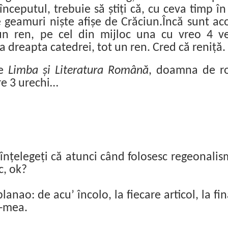
nceputul, trebuie să știți că, cu ceva timp î
geamuri niște afișe de Crăciun.Încă sunt aco
n ren, pe cel din mijloc una cu vreo 4 ve
la dreapta catedrei, tot un ren. Cred că reniță.
de
Limba și Literatura Română
, doamna de 
re 3 urechi…
 înțelegeți că atunci când folosesc regeonali
c, ok?
nao: de acu’ încolo, la fiecare articol, la fi
a-mea.