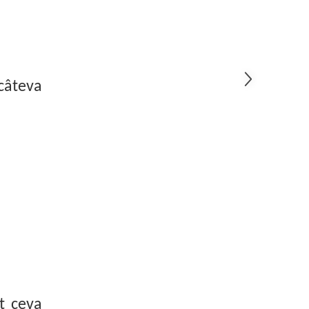
câteva
t ceva