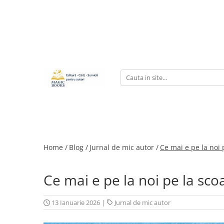
Magazinul de carti
Carti pentru copii 7-11 ani
Pachete de carti
Caiete de lucru
Cărţi pentru adolescenţi şi părinţi
Lichidare stoc
Povești scrise de copii (Antologii)
Carte online pentru copii
Home /
Blog /
Jurnal de mic autor /
Ce mai e pe la noi
Carti pentru copii 0-7 ani
Ce mai e pe la noi pe la sco
13 Ianuarie 2026
|
Jurnal de mic autor