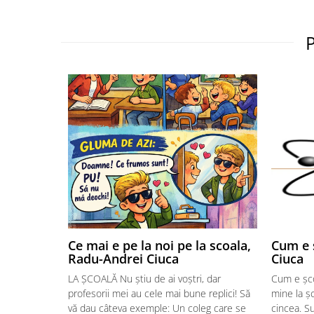
Ce mai e pe la noi pe la scoala,
Cum e 
Radu-Andrei Ciuca
Ciuca
LA ȘCOALĂ Nu știu de ai voștri, dar
Cum e șco
profesorii mei au cele mai bune replici! Să
mine la ș
vă dau câteva exemple: Un coleg care se
cincea. Su