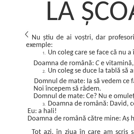
LA ȘCO
Nu știu de ai voștri, dar profesor
exemple:
Un coleg care se face că nu a 
Doamna de română:
C
e vitamină,
Un coleg se duce la tablă să a
Domnul de mate: Ia să vedem ce f
Noi începem să râdem.
Domnul de mate: Ce? Nu e omule
Doamna de română: David, con
Eu: a hali!
Doamna de română către mine: Aș ha
Tot azi, în ziua în care am scris 