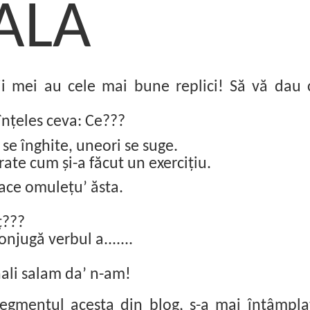
ALĂ
ii mei au cele mai bune replici! Să vă dau 
înțeles ceva: Ce???
 se înghite, uneori se suge.
rate cum și-a făcut un exercițiu.
ace omulețu’ ăsta.
ț???
jugă verbul a.......
li salam da’ n-am!
segmentul acesta din blog, s-a mai întâmpla