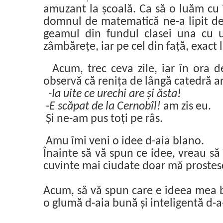
amuzant la școală. Ca să o luăm cu î
domnul de matematică ne-a lipit de 
geamul din fundul clasei una cu u
zâmbărețe, iar pe cel din față, exact 
Acum, trec ceva zile, iar în ora 
observă că renița de lângă catedră a
-Ia uite ce urechi are și ăsta!
-E scăpat de la Cernobîl!
am zis eu.
Și ne-am pus toți pe râs.
Amu îmi veni o idee d-aia blano.
Înainte să vă spun ce idee, vreau să
cuvinte mai ciudate doar mă prostes
Acum, să vă spun care e ideea mea bla
o glumă d-aia bună și inteligentă d-