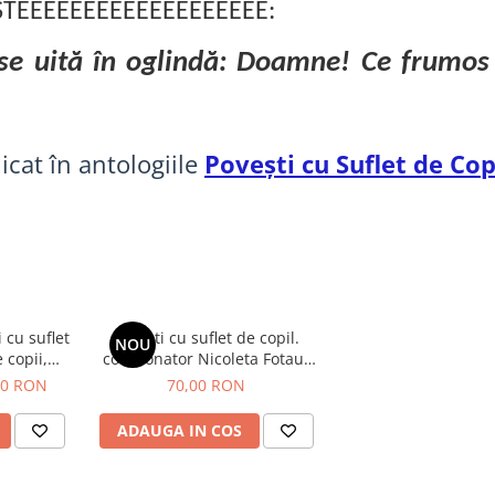
TEEEEEEEEEEEEEEEEEEE:
 se uită în oglindă: Doamne! Ce frumos
icat în antologiile
Poveşti cu Suflet de Copi
 cu suflet
Povesti cu suflet de copil.
NOU
 copii,
coordonator Nicoleta Fotau-
varsta,
Ababei, volumul 2
00 RON
70,00 RON
a Fotau-
ADAUGA IN COS