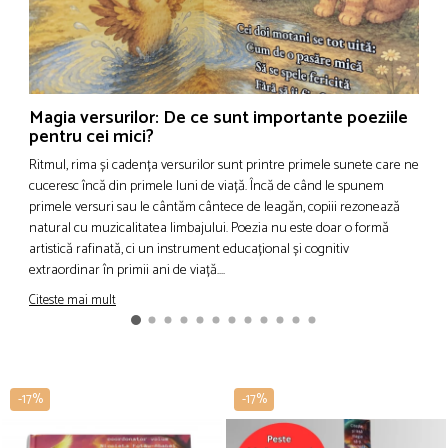
Magia versurilor: De ce sunt importante poeziile
C
pentru cei mici?
M
Ritmul, rima și cadența versurilor sunt printre primele sunete care ne
c
cuceresc încă din primele luni de viață. Încă de când le spunem
d
primele versuri sau le cântăm cântece de leagăn, copiii rezonează
u
natural cu muzicalitatea limbajului. Poezia nu este doar o formă
d
artistică rafinată, ci un instrument educațional și cognitiv
î
extraordinar în primii ani de viață....
C
Citeste mai mult
-17%
-17%