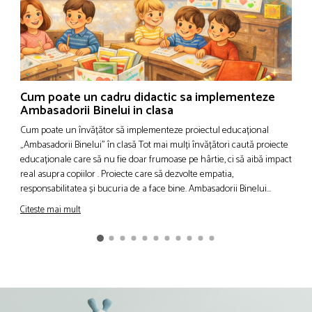
Cum poate un cadru didactic sa implementeze
A
Ambasadorii Binelui in clasa
d
Cum poate un învățător să implementeze proiectul educațional
A
„Ambasadorii Binelui” în clasă Tot mai mulți învățători caută proiecte
B
educaționale care să nu fie doar frumoase pe hârtie, ci să aibă impact
m
real asupra copiilor . Proiecte care să dezvolte empatia,
e
responsabilitatea și bucuria de a face bine. Ambasadorii Binelui...
r
l
Citeste mai mult
C