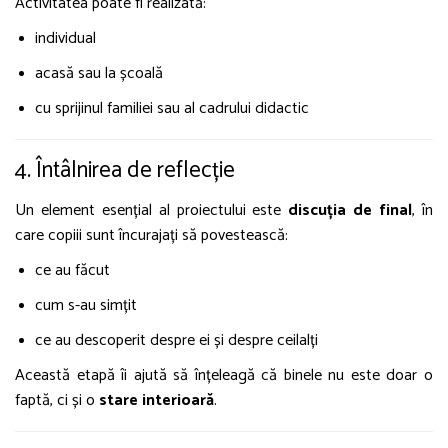
Activitatea poate fi realizată:
individual
acasă sau la școală
cu sprijinul familiei sau al cadrului didactic
4. Întâlnirea de reflecție
Un element esențial al proiectului este
discuția de final
, în
care copiii sunt încurajați să povestească:
ce au făcut
cum s-au simțit
ce au descoperit despre ei și despre ceilalți
Această etapă îi ajută să înțeleagă că binele nu este doar o
faptă, ci și o
stare interioară
.