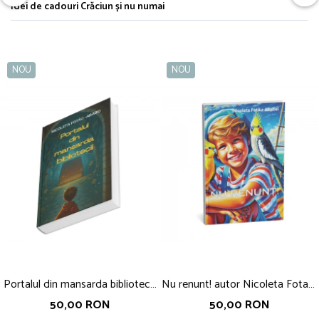
Idei de cadouri Crăciun și nu numai
NOU
NOU
Portalul din mansarda bibliotecii,
Nu renunt! autor Nicoleta Fotau-
Nicoleta Fotau-Ababei
Ababei
50,00 RON
50,00 RON