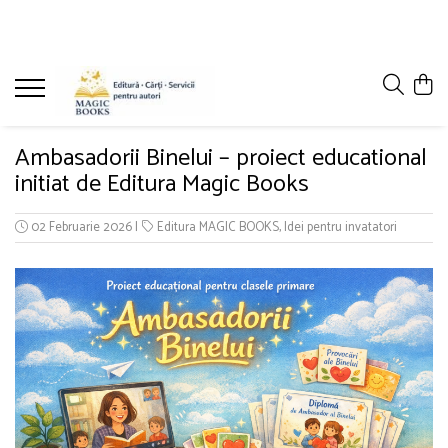
Magazinul de carti
Carti pentru copii 7-11 ani
Pachete de carti
Ambasadorii Binelui – proiect educational
Caiete de lucru
initiat de Editura Magic Books
Cărţi pentru adolescenţi şi părinţi
02 Februarie 2026
|
Editura MAGIC BOOKS
,
Idei pentru invatatori
Lichidare stoc
Povești scrise de copii (Antologii)
Carte online pentru copii
Carti pentru copii 0-7 ani