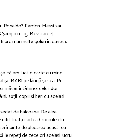
sau Ronaldo? Pardon. Messi sau
5 Șampion Lig, Messi are 4.
ti are mai multe goluri în carieră.
șa că am luat o carte cu mine.
 afișe MARI pe lângă șosea. Pe
ci măcar întâlnirea celor doi
, soții, copiii și beri cu același
obsedat de balcoane. De alea
citit toată cartea Cronicile din
 zi înainte de plecarea acasă, eu
le repeți de zece ori același lucru