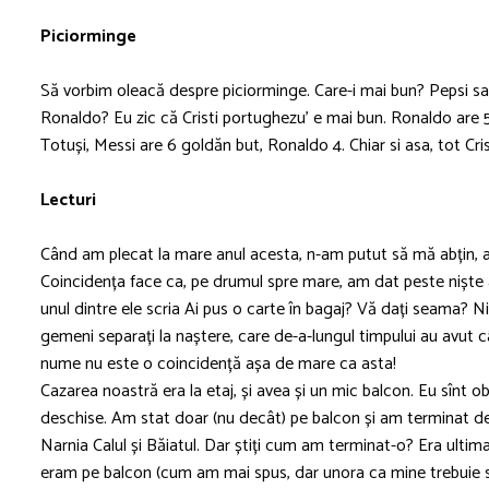
Piciorminge
Să vorbim oleacă despre piciorminge. Care-i mai bun? Pepsi 
Ronaldo? Eu zic că Cristi portughezu’ e mai bun. Ronaldo are 
Totuși, Messi are 6 goldăn but, Ronaldo 4. Chiar si asa, tot Cris
Lecturi
Când am plecat la mare anul acesta, n-am putut să mă abțin, a
Coincidența face ca, pe drumul spre mare, am dat peste niște
unul dintre ele scria Ai pus o carte în bagaj? Vă dați seama? Ni
gemeni separați la naștere, care de-a-lungul timpului au avut câini
nume nu este o coincidență așa de mare ca asta!
Cazarea noastră era la etaj, și avea și un mic balcon. Eu sînt 
deschise. Am stat doar (nu decât) pe balcon și am terminat de 
Narnia Calul și Băiatul. Dar știți cum am terminat-o? Era ultima
eram pe balcon (cum am mai spus, dar unora ca mine trebuie să 