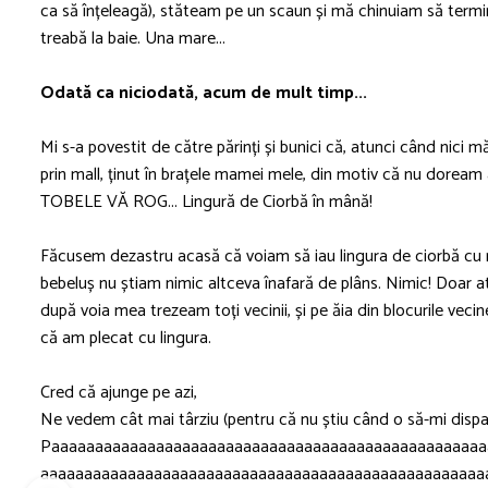
ca să înțeleagă), stăteam pe un scaun și mă chinuiam să term
treabă la baie. Una mare...
Odată ca niciodată, acum de mult timp...
Mi s-a povestit de către părinți și bunici că, atunci când nic
prin mall, ținut în brațele mamei mele, din motiv că nu doream a
TOBELE VĂ ROG... Lingură de Ciorbă în mână!
Făcusem dezastru acasă că voiam să iau lingura de ciorbă cu 
bebeluș nu știam nimic altceva înafară de plâns. Nimic! Doar a
după voia mea trezeam toți vecinii, și pe ăia din blocurile veci
că am plecat cu lingura.
Cred că ajunge pe azi,
Ne vedem cât mai târziu (pentru că nu știu când o să-mi dispar
Paaaaaaaaaaaaaaaaaaaaaaaaaaaaaaaaaaaaaaaaaaaaaaaaaa
aaaaaaaaaaaaaaaaaaaaaaaaaaaaaaaaaaaaaaaaaaaaaaaaaaa