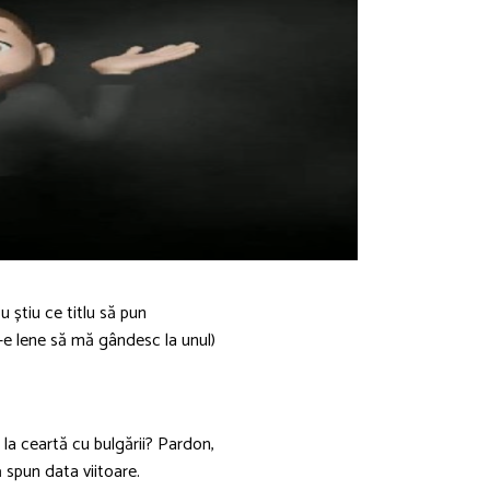
u știu ce titlu să pun
-e lene să mă gândesc la unul)
a ceartă cu bulgării? Pardon,
ă spun data viitoare.