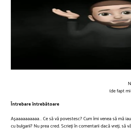
N
(de fapt mi
Întrebare întrebătoare
Așaaaaaaaaaa… Ce să vă povestesc? Cum îmi venea să mă iau l
cu bulgarii? Nu prea cred. Scrieți în comentarii dacă vreți, să v