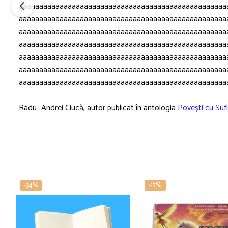
aaaaaaaaaaaaaaaaaaaaaaaaaaaaaaaaaaaaaaaaaaaaaaaaaaa
aaaaaaaaaaaaaaaaaaaaaaaaaaaaaaaaaaaaaaaaaaaaaaaaaaa
aaaaaaaaaaaaaaaaaaaaaaaaaaaaaaaaaaaaaaaaaaaaaaaaaaa
aaaaaaaaaaaaaaaaaaaaaaaaaaaaaaaaaaaaaaaaaaaaaaaaaaa
aaaaaaaaaaaaaaaaaaaaaaaaaaaaaaaaaaaaaaaaaaaaaaaaaaa
aaaaaaaaaaaaaaaaaaaaaaaaaaaaaaaaaaaaaaaaaaaaaaaaaaa
aaaaaaaaaaaaaaaaaaaaaaaaaaaaaaaaaaaaaaaaaaaaaaaaaaa
Radu- Andrei Ciucă, autor publicat în antologia
Povești cu Sufl
-34%
-17%