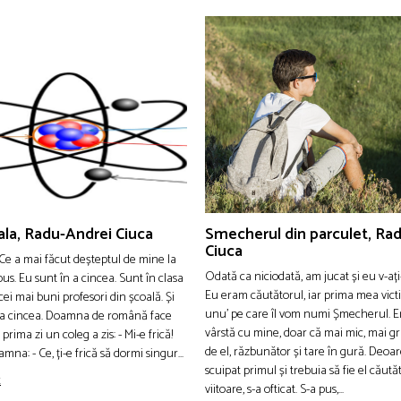
la, Radu-Andrei Ciuca
Smecherul din parculet, Ra
Ciuca
Ce a mai făcut deșteptul de mine la
Odată ca niciodată, am jucat și eu v-aț
us. Eu sunt în a cincea. Sunt în clasa
Eu eram căutătorul, iar prima mea vict
cei mai buni profesori din școală. Și
unu’ pe care îl vom numi Șmecherul. E
e a cincea. Doamna de română face
vârstă cu mine, doar că mai mic, mai gr
rima zi un coleg a zis: - Mi-e frică!
de el, răzbunător și tare în gură. Deoa
amna: - Ce, ți-e frică să dormi singur...
scuipat primul și trebuia să fie el căut
t
viitoare, s-a ofticat. S-a pus,...