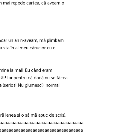
in mai repede cartea, că aveam o
i măcar un an n-aveam, mă plimbam
 sta în al meu cărucior cu o...
mine la mall. Eu când eram
tât! Iar pentru că dacă nu se făcea
ne (serios! Nu glumesc!), normal
ă lenea și o să mă apuc de scris),
aaaaaaaaaaaaaaaaaaaaaaaaaaaaaaaaaaa
aaaaaaaaaaaaaaaaaaaaaaaaaaaaaaaaaaa