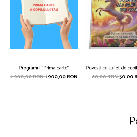
Programul “Prima carte”
Povesti cu suflet de copil
de copii, indragite la oric
2.900,00 RON
1.900,00 RON
60,00 RON
50,00 
coordonator Nicoleta 
Ababei
P