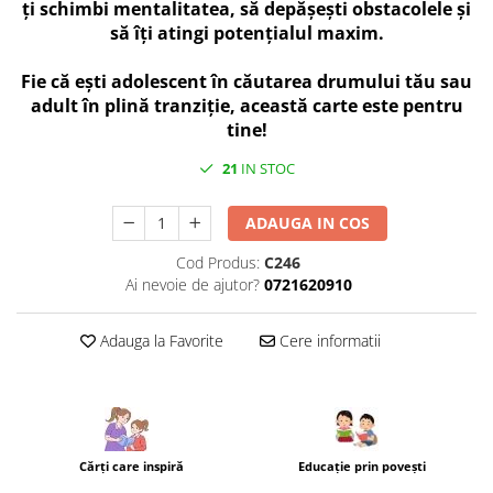
ți schimbi mentalitatea, să depășești obstacolele și
să îți atingi potențialul maxim.
Fie că ești adolescent în căutarea drumului tău sau
adult în plină tranziție, această carte este pentru
tine!
21
IN STOC
ADAUGA IN COS
Cod Produs:
C246
Ai nevoie de ajutor?
0721620910
Adauga la Favorite
Cere informatii
Cărţi care inspiră
Educație prin povești