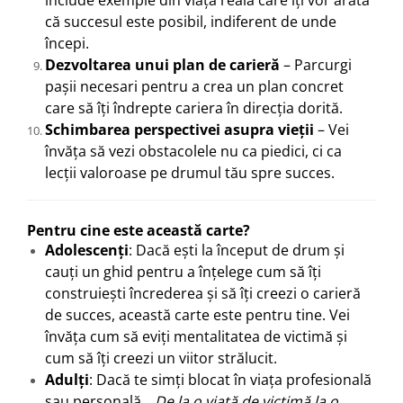
include exemple din viața reală care îți vor arăta
că succesul este posibil, indiferent de unde
începi.
Dezvoltarea unui plan de carieră
– Parcurgi
pașii necesari pentru a crea un plan concret
care să îți îndrepte cariera în direcția dorită.
Schimbarea perspectivei asupra vieții
– Vei
învăța să vezi obstacolele nu ca piedici, ci ca
lecții valoroase pe drumul tău spre succes.
Pentru cine este această carte?
Adolescenți
: Dacă ești la început de drum și
cauți un ghid pentru a înțelege cum să îți
construiești încrederea și să îți creezi o carieră
de succes, această carte este pentru tine. Vei
învăța cum să eviți mentalitatea de victimă și
cum să îți creezi un viitor strălucit.
Adulți
: Dacă te simți blocat în viața profesională
sau personală,
„De la o viață de victimă la o