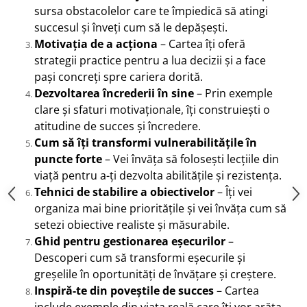
sursa obstacolelor care te împiedică să atingi
succesul și înveți cum să le depășești.
Motivația de a acționa
– Cartea îți oferă
strategii practice pentru a lua decizii și a face
pași concreți spre cariera dorită.
Dezvoltarea încrederii în sine
– Prin exemple
clare și sfaturi motivaționale, îți construiești o
atitudine de succes și încredere.
Cum să îți transformi vulnerabilitățile în
puncte forte
– Vei învăța să folosești lecțiile din
viață pentru a-ți dezvolta abilitățile și rezistența.
Tehnici de stabilire a obiectivelor
– Îți vei
organiza mai bine prioritățile și vei învăța cum să
setezi obiective realiste și măsurabile.
Ghid pentru gestionarea eșecurilor
–
Descoperi cum să transformi eșecurile și
greșelile în oportunități de învățare și creștere.
Inspiră-te din poveștile de succes
– Cartea