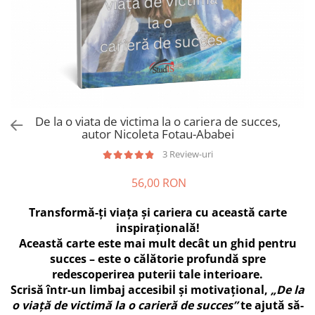
De la o viata de victima la o cariera de succes,
autor Nicoleta Fotau-Ababei
3 Review-uri
56,00 RON
Transformă-ți viața și cariera cu această carte
inspirațională!
Această carte este mai mult decât un ghid pentru
succes – este o călătorie profundă spre
redescoperirea puterii tale interioare.
Scrisă într-un limbaj accesibil și motivațional,
„De la
o viață de victimă la o carieră de succes”
te ajută să-