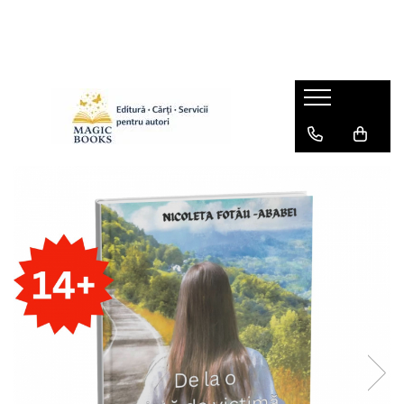
Magazinul de carti
Carti pentru copii 7-11 ani
Pachete de carti
Caiete de lucru
Cărţi pentru adolescenţi şi părinţi
Lichidare stoc
Povești scrise de copii (Antologii)
Carte online pentru copii
Carti pentru copii 0-7 ani