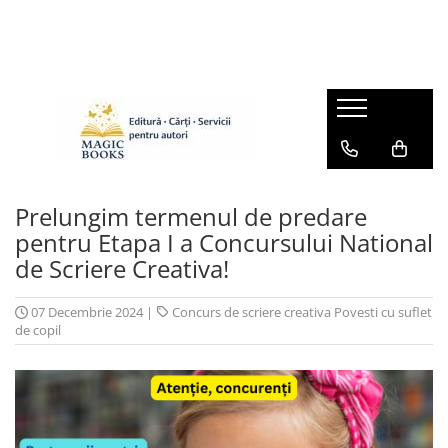
Magazinul de carti
Carti pentru copii 7-11 ani
Pachete de carti
Caiete de lucru
Cărţi pentru adolescenţi şi părinţi
Prelungim termenul de predare
Lichidare stoc
pentru Etapa I a Concursului National
de Scriere Creativa!
Povești scrise de copii (Antologii)
Carte online pentru copii
07 Decembrie 2024
|
Concurs de scriere creativa Povesti cu suflet
Carti pentru copii 0-7 ani
de copil