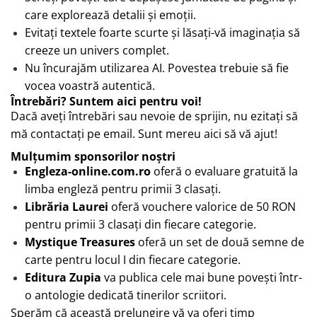
care explorează detalii și emoții.
Evitați textele foarte scurte și lăsați-vă imaginația să
creeze un univers complet.
Nu încurajăm utilizarea AI. Povestea trebuie să fie
vocea voastră autentică.
Întrebări? Suntem aici pentru voi!
Dacă aveți întrebări sau nevoie de sprijin, nu ezitați să
mă contactați pe email. Sunt mereu aici să vă ajut!
Mulțumim sponsorilor noștri
Engleza-online.com.ro
oferă o evaluare gratuită la
limba engleză pentru primii 3 clasați.
Librăria Laurei
oferă vouchere valorice de 50 RON
pentru primii 3 clasați din fiecare categorie.
Mystique Treasures
oferă un set de două semne de
carte pentru locul I din fiecare categorie.
Editura Zupia
va publica cele mai bune povești într-
o antologie dedicată tinerilor scriitori.
Sperăm că această prelungire vă va oferi timp