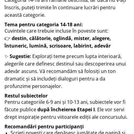
Categoria 14-18 ani rămâne deschisă, iar dacă nu v-ați
înscris, puteți trimite în continuare lucrări pentru
această categorie.
Tema pentru categoria 14-18 ani:
Cuvintele care trebuie incluse în poveste sunt:
👉
destin, călătorie, oglindă, mister, alegere,
întuneric, lumină, scrisoare, labirint, adevăr
✨
Sugestie:
Explorați teme precum lupta interioară,
alegerile care definesc destinul sau descoperirea unui
adevăr ascuns. Vă recomandăm să folosiți un ton
dramatic și să includeți dialoguri pentru a da
profunzime personajelor.
Restul subiectelor
Pentru categoriile 6-9 ani și 10-13 ani, subiectele vor fi
făcute publice
după încheierea Etapei I
. Ele vor servi
drept inspirație pentru viitoarele ediții ale concursului.
Recomandări pentru participanți
Scrieți povești care depășesc jumătate de pagină și