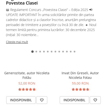
Povestea Clasei
📖 Regulament Concurs „Povestea Clasei” – Ediția 2025 📢
UPDATE IMPORTANT În urma solicitărilor primite din partea
cadrelor didactice și a claselor înscrise, anunțăm prelungirea
perioadei de trimitere a poveștilor cu încă 30 de zile. 🔸 Noul
termen limită pentru primirea lucrărilor: 30 decembrie 2025
(Inițial: 30 noiembrie...
Citeste mai mult
Generozitate, autor Nicoleta
Invat Din Greseli, Autor
Fotău
Nicoleta Fotau
52,00 RON
59,00 RON
INDISPONIBIL
INDISPONIBIL