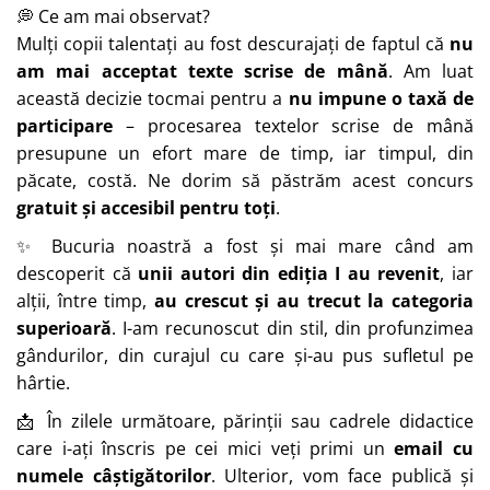
💭 Ce am mai observat?
Mulți copii talentați au fost descurajați de faptul că
nu
am mai acceptat texte scrise de mână
. Am luat
această decizie tocmai pentru a
nu impune o taxă de
participare
– procesarea textelor scrise de mână
presupune un efort mare de timp, iar timpul, din
păcate, costă. Ne dorim să păstrăm acest concurs
gratuit și accesibil pentru toți
.
✨ Bucuria noastră a fost și mai mare când am
descoperit că
unii autori din ediția I au revenit
, iar
alții, între timp,
au crescut și au trecut la categoria
superioară
. I-am recunoscut din stil, din profunzimea
gândurilor, din curajul cu care și-au pus sufletul pe
hârtie.
📩 În zilele următoare, părinții sau cadrele didactice
care i-ați înscris pe cei mici veți primi un
email cu
numele câștigătorilor
. Ulterior, vom face publică și