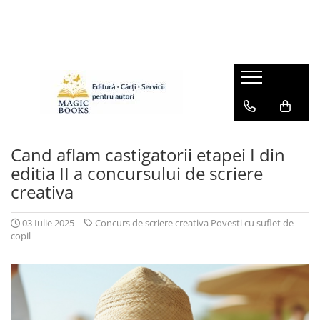
Magazinul de carti
Carti pentru copii 7-11 ani
Pachete de carti
Caiete de lucru
Cărţi pentru adolescenţi şi părinţi
Cand aflam castigatorii etapei I din
Lichidare stoc
editia II a concursului de scriere
creativa
Povești scrise de copii (Antologii)
Carte online pentru copii
03 Iulie 2025
|
Concurs de scriere creativa Povesti cu suflet de
Carti pentru copii 0-7 ani
copil