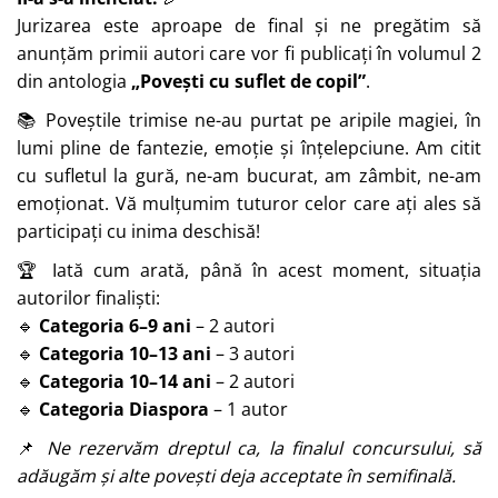
Jurizarea este aproape de final și ne pregătim să
anunțăm primii autori care vor fi publicați în volumul 2
din antologia
„Povești cu suflet de copil”
.
📚 Poveștile trimise ne-au purtat pe aripile magiei, în
lumi pline de fantezie, emoție și înțelepciune. Am citit
cu sufletul la gură, ne-am bucurat, am zâmbit, ne-am
emoționat. Vă mulțumim tuturor celor care ați ales să
participați cu inima deschisă!
🏆 Iată cum arată, până în acest moment, situația
autorilor finaliști:
🔹
Categoria 6–9 ani
– 2 autori
🔹
Categoria 10–13 ani
– 3 autori
🔹
Categoria 10–14 ani
– 2 autori
🔹
Categoria Diaspora
– 1 autor
📌
Ne rezervăm dreptul ca, la finalul concursului, să
adăugăm și alte povești deja acceptate în semifinală.