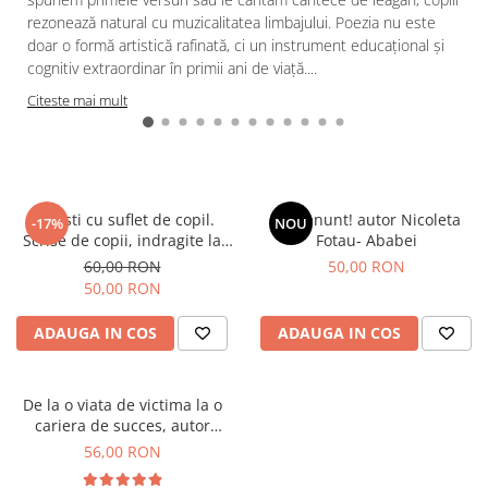
rezonează natural cu muzicalitatea limbajului. Poezia nu este
doar o formă artistică rafinată, ci un instrument educațional și
cognitiv extraordinar în primii ani de viață....
Citeste mai mult
Povesti cu suflet de copil.
Nu renunt! autor Nicoleta
-17%
NOU
Scrise de copii, indragite la
Fotau- Ababei
orice varsta, coordonator
60,00 RON
50,00 RON
Nicoleta Fotau-Ababei
50,00 RON
ADAUGA IN COS
ADAUGA IN COS
De la o viata de victima la o
cariera de succes, autor
Nicoleta Fotau-Ababei
56,00 RON