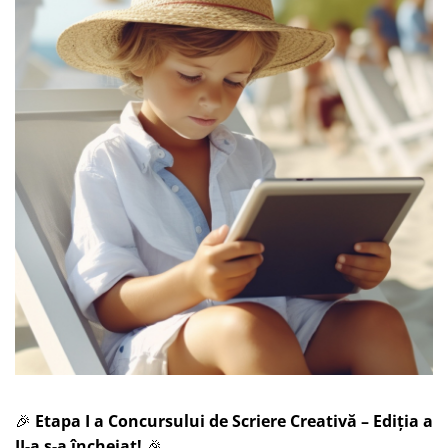
🎉
Etapa I a Concursului de Scriere Creativă – Ediția a
II-a s-a încheiat!
🎉