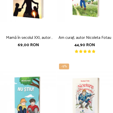
Mamă în secolul XXI, autor
Am curaj!, autor Nicoleta Fotau
Nicoleta Fotău
69,00 RON
44,90 RON
-9%