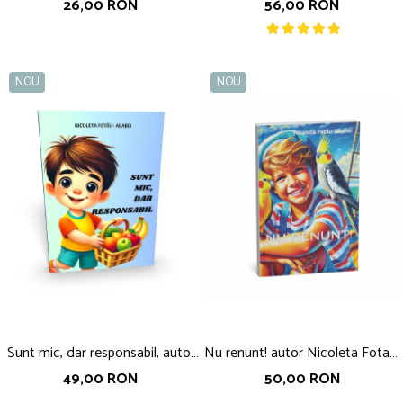
sau nu Mos Craciun, autor
cariera de succes, autor Nicoleta
26,00 RON
56,00 RON
Adriana Nicoleta Zamfir
Fotau-Ababei
NOU
NOU
Sunt mic, dar responsabil, autor
Nu renunt! autor Nicoleta Fotau-
Nicoleta Fotau-Ababei
Ababei
49,00 RON
50,00 RON