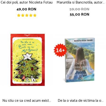
Cei doi poli, autor Nicoleta Fotau
Maruntila si Bancnotila, autor
Roxana Bucur
49,00 RON
59,00 RON
55,00 RON
Nu stiu ce sa cred acum exista
De la o viata de victima la o