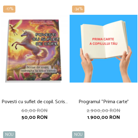
-17%
-34%
Povesti cu suflet de copil. Scrise
Programul “Prima carte”
de copii, indragite la orice varsta,
60,00 RON
2.900,00 RON
50,00 RON
1.900,00 RON
coordonator Nicoleta Fotau-
Ababei
NOU
NOU