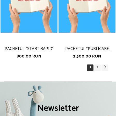
PACHETUL “START RAPID”
PACHETUL “PUBLICARE
COMPLETĂ”
800,00 RON
2.500,00 RON
1
2
Newsletter