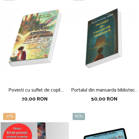
Povesti cu suflet de copil.
Portalul din mansarda bibliotecii,
coordonator Nicoleta Fotau-
Nicoleta Fotau-Ababei
70,00 RON
50,00 RON
Ababei, volumul 2
-17%
NOU