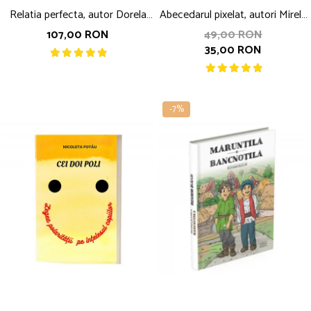
Relatia perfecta, autor Dorela
Abecedarul pixelat, autori Mirela
Iepan
Popescu si Gina-Eugenia
107,00 RON
49,00 RON
35,00 RON
RICHITEANU
-7%