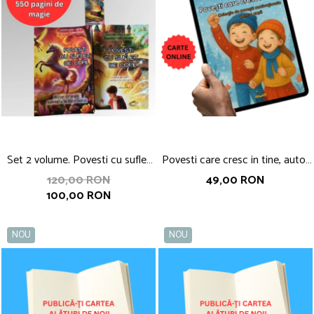
Set 2 volume. Povesti cu suflet
Povesti care cresc in tine, autor
de copil. Scrise de copii,
Nicoleta Fotau-Ababei
120,00 RON
49,00 RON
100,00 RON
indragite la orice varsta,
coordonator Nicoleta Fotau-
Ababei
NOU
NOU