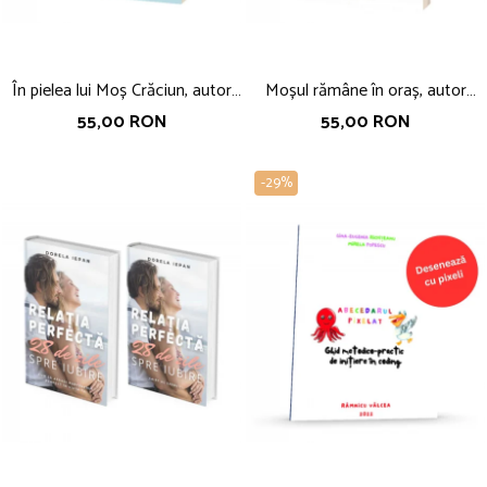
În pielea lui Moș Crăciun, autor
Moșul rămâne în oraș, autor
Nicoleta Fotău
Nicoleta Fotău
55,00 RON
55,00 RON
-29%