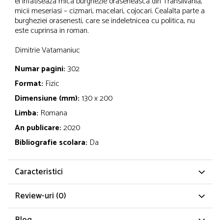
el infatiseaza mica burghezie oraseneasca din Transilvania,
micii meseriasi – cizmari, macelari, cojocari. Cealalta parte a
burgheziei orasenesti, care se indeletnicea cu politica, nu
este cuprinsa in roman.
Dimitrie Vatamaniuc
Numar pagini:
302
Format:
Fizic
Dimensiune (mm):
130 x 200
Limba:
Romana
An publicare:
2020
Bibliografie scolara:
Da
Caracteristici
Review-uri
(0)
Blog