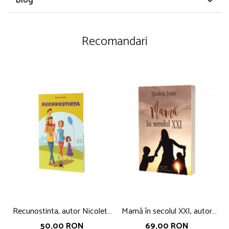
Recomandari
Recunostinta, autor Nicoleta
Mamă în secolul XXI, autor
Fotau
Nicoleta Fotău
50,00 RON
69,00 RON