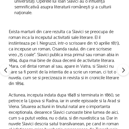
universități. Operele lui Ioan Slavici au o influență
semnificativă asupra literaturii românești și a culturii
naționale.
Exista marturii din care rezulta ca Slavici se preocupa de
roman inca la inceputul activitatii sale literare. El il
instiinteaza pe I. Negruzzi, intr-o scrisoare din 10 aprilie 1873,
ca incepuse un roman, Osanda raului, din care scrisese
vreo „15 coale". Slavici publica insa primul sau roman abia in
1894, dupa mai bine de doua decenii de activitate literara.
Mara, cel dintai roman al sau, apare in Vatra, si Slavici nu
pare sa fi pornit de la intentia de a scrie un roman, ci tot o
nuvela, cum se si precizeaza in revista si in cronicile literare
din 1894.
Actiunea, inceputa indata dupa 1848 si terminata in 1860, se
petrece la Lipova si Radna, iar in unele episoade si la Arad si
Viena. Situarea actiunii in tinutul natal are o importanta
exceptionala, deoarece Slavici cunoaste bine lumea de aici,
cum s-a putut vedea, nu o data, si din nuvelistica sa. Dar in
nuvele Slavici descria satul transilvanean, pe cand in roman