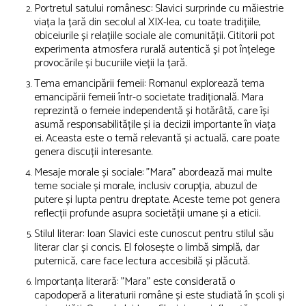
Portretul satului românesc: Slavici surprinde cu măiestrie
viața la țară din secolul al XIX-lea, cu toate tradițiile,
obiceiurile și relațiile sociale ale comunității. Cititorii pot
experimenta atmosfera rurală autentică și pot înțelege
provocările și bucuriile vieții la țară.
Tema emancipării femeii: Romanul explorează tema
emancipării femeii într-o societate tradițională. Mara
reprezintă o femeie independentă și hotărâtă, care își
asumă responsabilitățile și ia decizii importante în viața
ei. Aceasta este o temă relevantă și actuală, care poate
genera discuții interesante.
Mesaje morale și sociale: "Mara" abordează mai multe
teme sociale și morale, inclusiv corupția, abuzul de
putere și lupta pentru dreptate. Aceste teme pot genera
reflecții profunde asupra societății umane și a eticii.
Stilul literar: Ioan Slavici este cunoscut pentru stilul său
literar clar și concis. El folosește o limbă simplă, dar
puternică, care face lectura accesibilă și plăcută.
Importanța literară: "Mara" este considerată o
capodoperă a literaturii române și este studiată în școli și