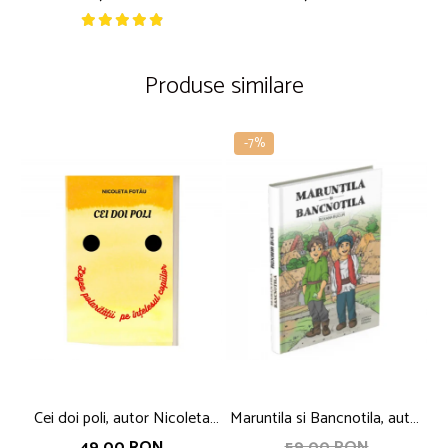
Produse similare
-7%
Cei doi poli, autor Nicoleta
Maruntila si Bancnotila, autor
Fotau
Roxana Bucur
49,00 RON
59,00 RON