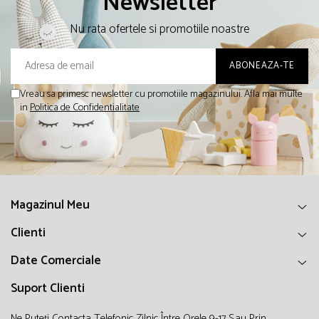
Newsletter
Nu rata ofertele si promotiile noastre
Vreau sa primesc newsletter cu promotiile magazinului. Afla mai multe
in
Politica de Confidentialitate
Magazinul Meu
Clienti
Date Comerciale
Suport Clienti
Ne Puteți Contacta Telefonic Zilnic Între Orele 9-17 Sau Prin