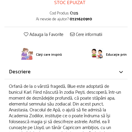
STOC EPUIZAT
Cod Produs:
C125
Ai nevoie de ajutor?
0721620910
Adauga la Favorite
Cere informatii
Cărţi care inspiră
Educație prin po
Descriere
Orfană de la o vârstă fragedă, Blue este adoptată de
bunicul Karl. Fiind născută în zodia Pești, descoperă, într-un
moment de deznădejde profundă, că poate stăpâni apa,
elementul semnului său zodiacal. Din acest punct,
Anastasia, Oracolul de Apă, o ajută să fie admisă la
Academia Zodiilor, instituție ce o poate îndruma să își
folosească magia și să descifreze astrele. Astfel, ea îl
cunoaște pe Lloyd, un tânăr Capricorn ambițios, cu un