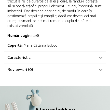
trecut la fel de dureros ca al ei și care, la rându-i, dorește
să-și poată stăpâni propriul element. Cei doi, împreună, sunt
imbatabili. Dar depinde doar de ei, de modul în care își
gestionează orgoliile și emoțiile, dacă vor deveni cei mai
crunți dușmani, ori cel mai romantic cuplu din câte au
existat vreodată…
Număr pagini:
258
Copertă:
Maria Cătălina Buboc
Caracteristici
Review-uri
(0)