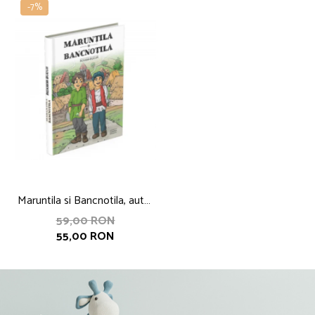
-7%
Maruntila si Bancnotila, autor
Roxana Bucur
59,00 RON
55,00 RON