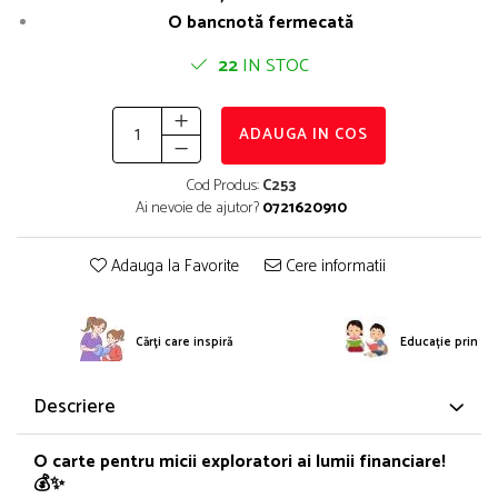
O bancnotă fermecată
22
IN STOC
ADAUGA IN COS
Cod Produs:
C253
Ai nevoie de ajutor?
0721620910
Adauga la Favorite
Cere informatii
Cărţi care inspiră
Educație prin po
Descriere
O carte pentru micii exploratori ai lumii financiare!
💰✨