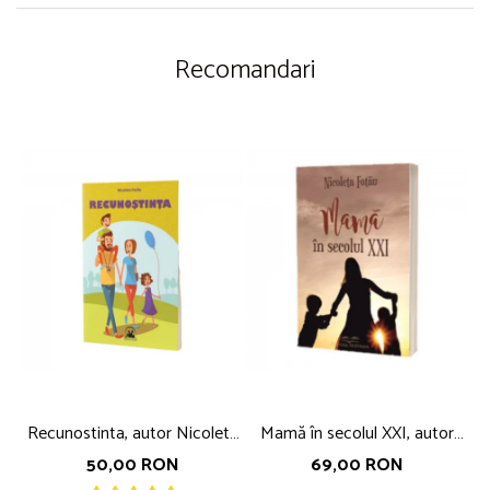
Recomandari
Recunostinta, autor Nicoleta
Mamă în secolul XXI, autor
Fotau
Nicoleta Fotău
50,00 RON
69,00 RON