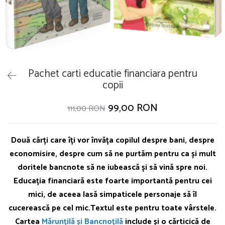
Pachet carti educatie financiara pentru
copii
99,00 RON
111,00 RON
Două cărți care îți vor învăța copilul despre bani, despre
economisire, despre cum să ne purtăm pentru ca și mult
doritele bancnote să ne iubească și să vină spre noi.
Educația financiară este foarte importantă pentru cei
mici, de aceea lasă simpaticele personaje să îl
cucerească pe cel mic.Textul este pentru toate vârstele.
Cartea
Mărunțilă și Bancnoțilă
include și o cărticică de