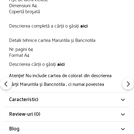
Dimensiuni A4
Copertă broşată
Descrierea completă a cărții o găsiți
aici
Detalii tehnice cartea Maruntila și Bancnotila
Nr. pagini 64
Format A4
Descrierea cărții o găsiți
aici
Atenție! Nu include cartea de colorat din descrierea
cărții Maruntila și Bancnotila , ci numai povestea
Caracteristici
Review-uri
(0)
Blog