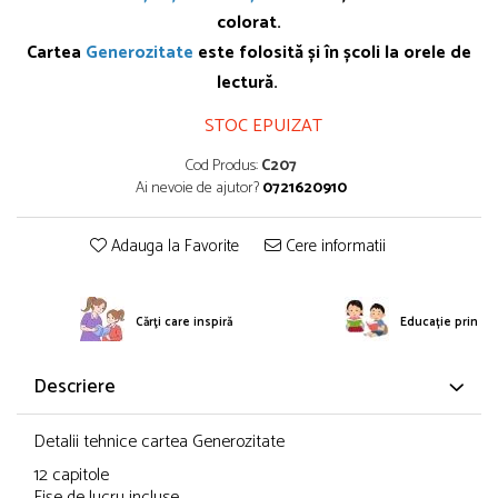
colorat.
Cartea
Generozitate
este folosită și în școli la orele de
lectură.
STOC EPUIZAT
Cod Produs:
C207
Ai nevoie de ajutor?
0721620910
Adauga la Favorite
Cere informatii
Cărţi care inspiră
Educație prin po
Descriere
Detalii tehnice cartea Generozitate
12 capitole
Fișe de lucru incluse