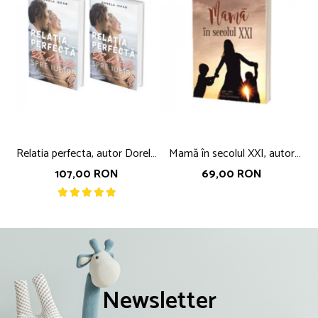
Relatia perfecta, autor Dorela
Mamă în secolul XXI, autor
Iepan
Nicoleta Fotău
107,00 RON
69,00 RON
Newsletter