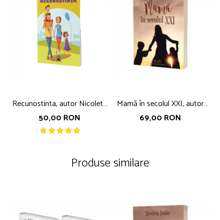
Recunostinta, autor Nicoleta
Mamă în secolul XXI, autor
Fotau
Nicoleta Fotău
50,00 RON
69,00 RON
Produse similare