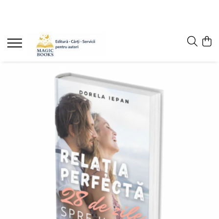
Magazinul de carti
Carti pentru copii 7-11 ani
Pachete de carti
Caiete de lucru
Cărţi pentru adolescenţi şi părinţi
Lichidare stoc
Povești scrise de copii (Antologii)
Carte online pentru copii
Carti pentru copii 0-7 ani