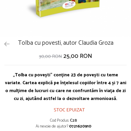
Tolba cu povesti, autor Claudia Groza
25,00 RON
30,00 RON
„Tolba cu povești” conține 23 de povești cu teme
variate. Cartea explică pe înțelesul copiilor între 4 și 7 ani
o mulțime de lucruri cu care ne confruntăm în viața de zi
cu zi, ajutând astfel la o dezvoltare armonioasă.
STOC EPUIZAT
Cod Produs:
C28
Ai nevoie de ajutor?
0721620910