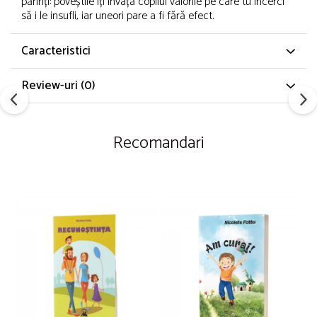
părinți: poveștile îți învață copilul valorile pe care tu încerci
să i le insufli, iar uneori pare a fi fără efect.
Caracteristici
Review-uri
(0)
Recomandari