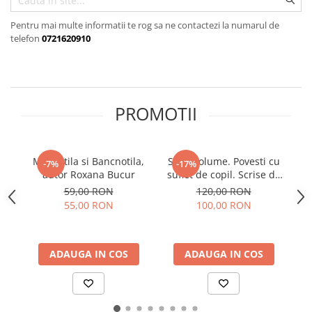
Pentru mai multe informatii te rog sa ne contactezi la numarul de
telefon
0721620910
PROMOTII
Maruntila si Bancnotila,
Set 2 volume. Povesti cu
Ab
-7%
-17%
autor Roxana Bucur
suflet de copil. Scrise de
M
copii, indragite la orice
59,00 RON
120,00 RON
varsta, coordonator
55,00 RON
100,00 RON
Nicoleta Fotau-Ababei
ADAUGA IN COS
ADAUGA IN COS