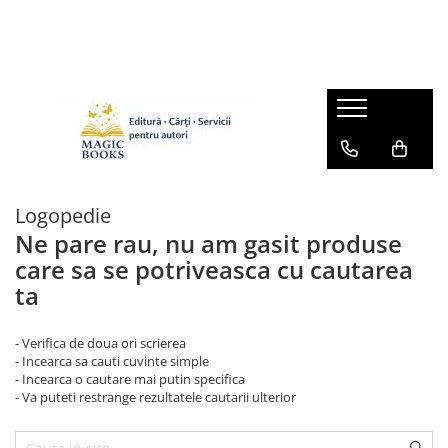
Magazinul de carti
Carti pentru copii 7-11 ani
Pachete de carti
Caiete de lucru
Cărţi pentru adolescenţi şi părinţi
Logopedie
Lichidare stoc
Ne pare rau, nu am gasit produse
Povești scrise de copii (Antologii)
care sa se potriveasca cu cautarea
ta
Carte online pentru copii
Carti pentru copii 0-7 ani
- Verifica de doua ori scrierea
- Incearca sa cauti cuvinte simple
- Incearca o cautare mai putin specifica
- Va puteti restrange rezultatele cautarii ulterior