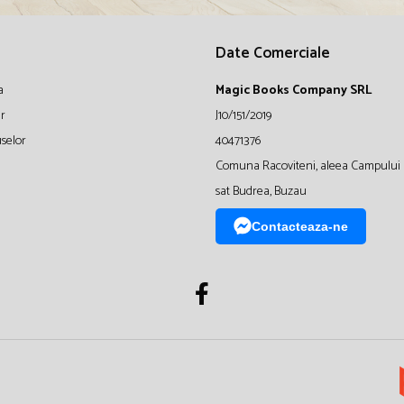
Date Comerciale
a
Magic Books Company SRL
ur
J10/151/2019
selor
40471376
Comuna Racoviteni, aleea Campului 
sat Budrea, Buzau
Contacteaza-ne