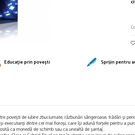
ci
Co
Educație prin povești
Sprijin pentru a
intre povești de iubire zbuciumate, răzbunări sângeroase, trădări și per
și executanți dintre cei mai fioroși, care își adună forțele pentru a pun
folosită ca monedă de schimb sau ca unealtă de șantaj…