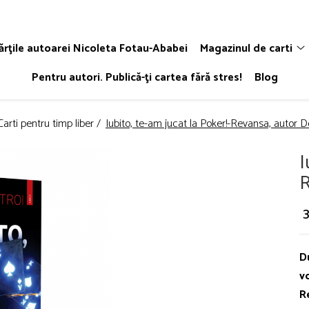
ărţile autoarei Nicoleta Fotau-Ababei
Magazinul de carti
Pentru autori. Publică-ţi cartea fără stres!
Blog
Carti pentru timp liber /
Iubito, te-am jucat la Poker!-Revansa, autor De
I
R
D
vo
R