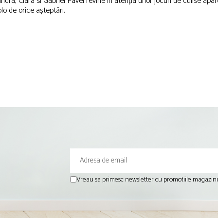
a, Clara si Gabriel Pavel revine în atenția unor jocuri de culise aparen
o de orice așteptări.
Vreau sa primesc newsletter cu promotiile magazinu