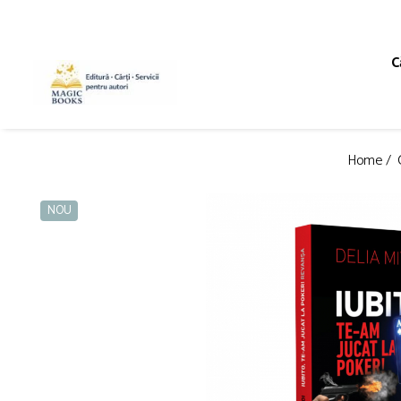
Magazinul de carti
C
Carti pentru copii 7-11 ani
Pachete de carti
Caiete de lucru
Home /
Cărţi pentru adolescenţi şi părinţi
Lichidare stoc
NOU
Povești scrise de copii (Antologii)
Carte online pentru copii
Carti pentru copii 0-7 ani