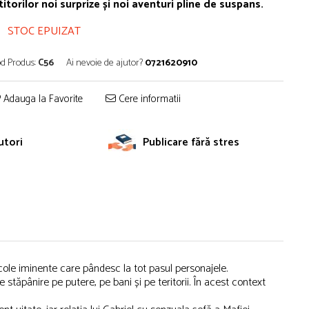
titorilor noi surprize și noi aventuri pline de suspans.
STOC EPUIZAT
d Produs:
C56
Ai nevoie de ajutor?
0721620910
Adauga la Favorite
Cere informatii
utori
Publicare fără stres
icole iminente care pândesc la tot pasul personajele.
e stăpânire pe putere, pe bani și pe teritorii. În acest context