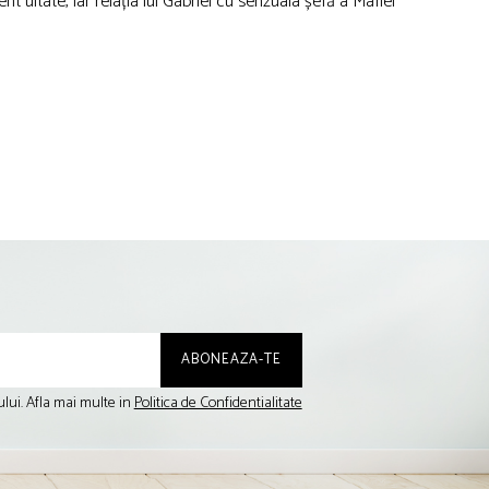
t uitate, iar relația lui Gabriel cu senzuala șefă a Mafiei
lui. Afla mai multe in
Politica de Confidentialitate