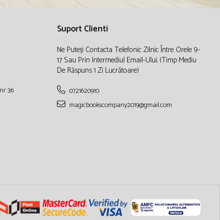
Suport Clienti
Ne Puteți Contacta Telefonic Zilnic Între Orele 9-
17 Sau Prin Intermediul Email-Ului. (timp Mediu
De Răspuns 1 Zi Lucrătoare)
nr 36
0721620910
magicbookscompany2019@gmail.com