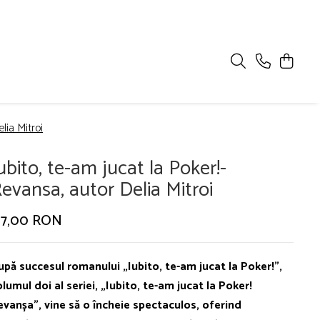
lia Mitroi
ubito, te-am jucat la Poker!-
evansa, autor Delia Mitroi
37,00 RON
upă succesul romanului „Iubito, te-am jucat la Poker!”,
lumul doi al seriei, „Iubito, te-am jucat la Poker!
evanșa”, vine să o încheie spectaculos, oferind