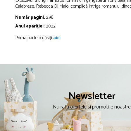
Explozivul triunghi amoros format din gangsterul Tony Salamandr
Calabreze, Rebecca Di Maio, complică intriga romanului dincol
Număr pagini:
298
Anul apariției:
2022
Prima parte o găsiți
aici
Newsletter
Nu rata ofertele si promotiile noastre